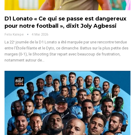
D1 Lonato « Ce qui se passe est dangereux
pour notre football », dixit Joly Agbessi
Felix Kalepe
4 Mai 2026
La 22ᵉ journée de la D1 Lonato a été marquée par une rencontre tendue
entre l’Étoile filante et le Dyto, ce dimanche. Battus sur la plus petite des
marges (0-1), le Shooting Star repart avec beaucoup de frustration,
notamment autour de
…