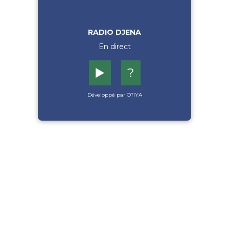
RADIO DJENA
En direct
▶️
?
Développé par OTIYA