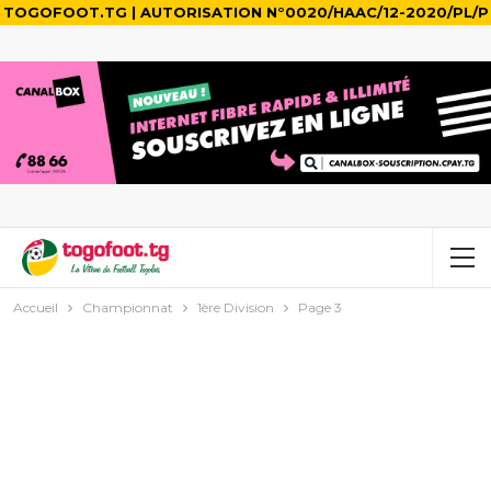
TOGOFOOT.TG | AUTORISATION N°0020/HAAC/12-2020/PL/P
Accueil
Championnat
1ère Division
Page 3