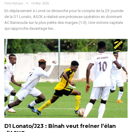
Felix Kalepe
10 Mai 2026
En déplacement à Lomé ce dimanche pour le compte de la 23ᵉ journée
de la D1 Lonato, ASCK a réalisé une précieuse opération en dominant
AC Barracuda sur la plus petite des marges (1-0). Une victoire capitale
qui rapproche davantage les
…
D1 Lonato/J23 : Binah veut freiner l’élan