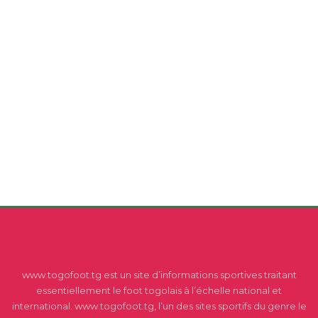
www.togofoot.tg est un site d’informations sportives traitant
essentiellement le foot togolais à l’échelle national et
international. www.togofoot.tg, l’un des sites sportifs du genre le