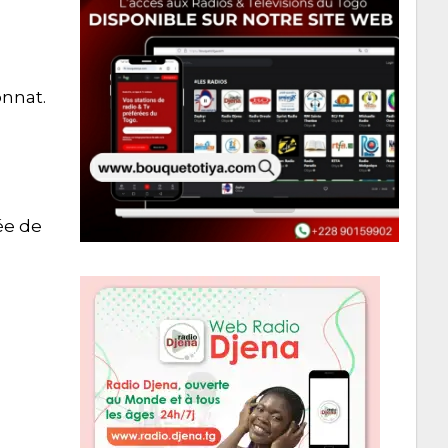
onnat.
ée de