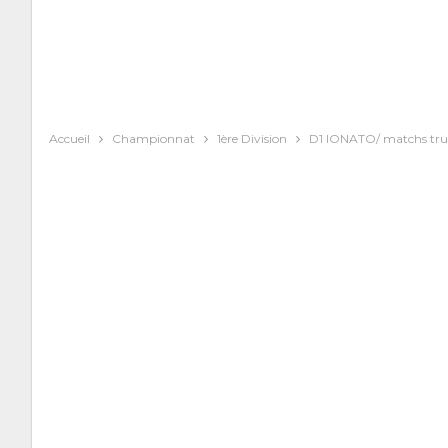
Accueil
Championnat
1ère Division
D1 lONATO/ matchs truqu