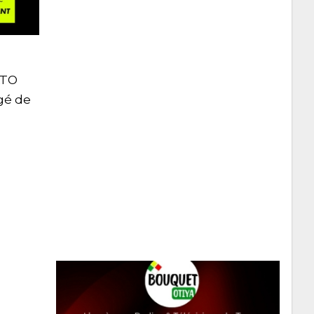
ATO
igé de