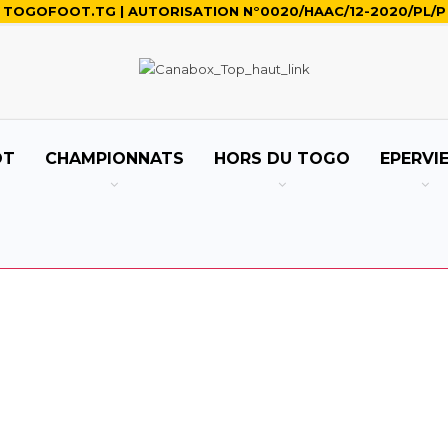
TOGOFOOT.TG | AUTORISATION N°0020/HAAC/12-2020/PL/P
OT
CHAMPIONNATS
HORS DU TOGO
EPERVI