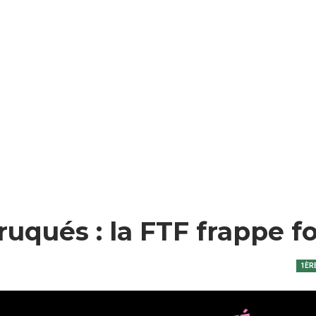
uqués : la FTF frappe fo
1ÈR