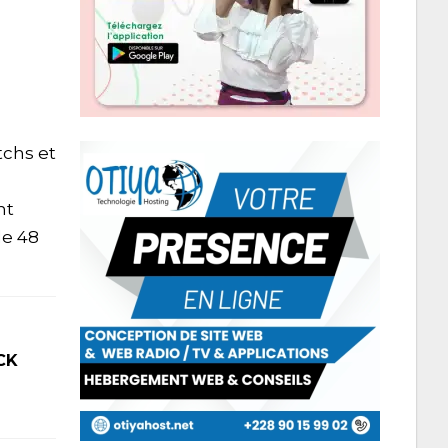
tchs et
nt
de 48
CK