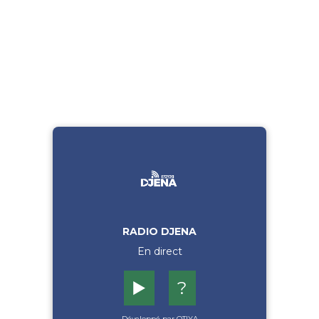
RADIO DJENA
En direct
▶️
?
Développé par OTIYA