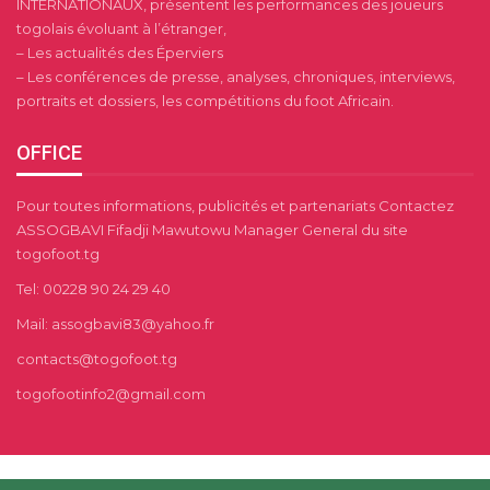
INTERNATIONAUX, présentent les performances des joueurs
togolais évoluant à l’étranger,
– Les actualités des Éperviers
– Les conférences de presse, analyses, chroniques, interviews,
portraits et dossiers, les compétitions du foot Africain.
OFFICE
Pour toutes informations, publicités et partenariats Contactez
ASSOGBAVI Fifadji Mawutowu Manager General du site
togofoot.tg
Tel: 00228 90 24 29 40
Mail: assogbavi83@yahoo.fr
contacts@togofoot.tg
togofootinfo2@gmail.com