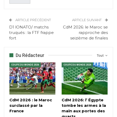
ARTICLE PRÉCÉDENT
ARTICLE SUIVANT
D1 lONATO/ matchs
CdM 2026: le Maroc se
truqués : la FTF frappe
rapproche des
fort
seizième de finales
Du Rédacteur
Tout
COUPE DU MONDE 2026
COUPE DU MONDE 2026
CdM 2026 : le Maroc
CdM 2026: l’ Égypte
surclassé par la
tombe les armes à la
France
main aux portes des
quarts