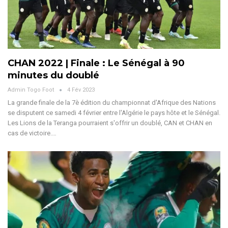
CHAN 2022 | Finale : Le Sénégal à 90
minutes du doublé
Admin Togo Foot
4 Fév 2023
La grande finale de la 7è édition du championnat d'Afrique des Nations
se disputent ce samedi 4 février entre l'Algérie le pays hôte et le Sénégal.
Les Lions de la Teranga pourraient s'offrir un doublé, CAN et CHAN en
cas de victoire.…