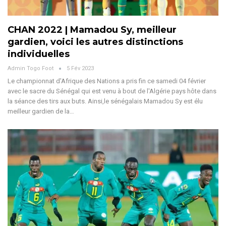
CHAN 2022 | Mamadou Sy, meilleur
gardien, voici les autres distinctions
individuelles
Admin Togo Foot
5 Fév 2023
Le championnat d'Afrique des Nations a pris fin ce samedi 04 février
avec le sacre du Sénégal qui est venu à bout de l'Algérie pays hôte dans
la séance des tirs aux buts. Ainsi,le sénégalais Mamadou Sy est élu
meilleur gardien de la…