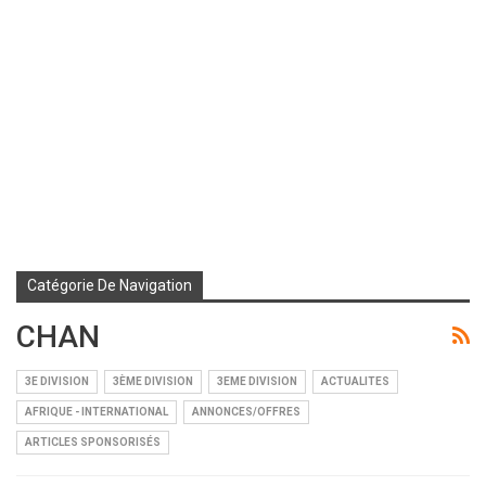
Catégorie De Navigation
CHAN
3E DIVISION
3ÈME DIVISION
3EME DIVISION
ACTUALITES
AFRIQUE - INTERNATIONAL
ANNONCES/OFFRES
ARTICLES SPONSORISÉS