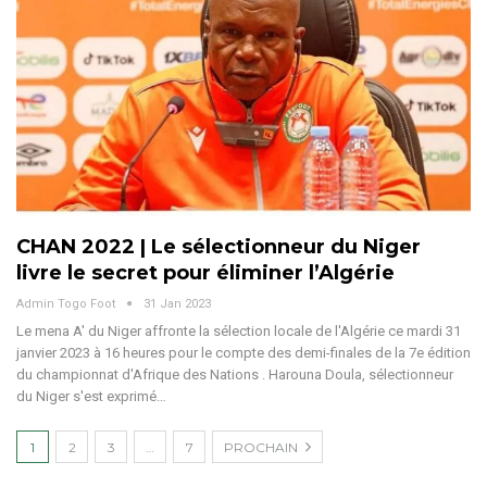
CHAN 2022 | Le sélectionneur du Niger
livre le secret pour éliminer l’Algérie
Admin Togo Foot
31 Jan 2023
Le mena A' du Niger affronte la sélection locale de l'Algérie ce mardi 31
janvier 2023 à 16 heures pour le compte des demi-finales de la 7e édition
du championnat d'Afrique des Nations . Harouna Doula, sélectionneur
du Niger s'est exprimé…
1
2
3
…
7
PROCHAIN