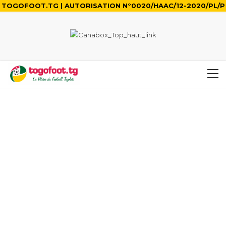
TOGOFOOT.TG | AUTORISATION N°0020/HAAC/12-2020/PL/P