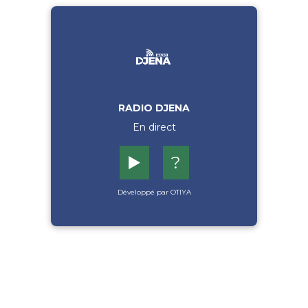
RADIO DJENA
En direct
▶️
?
Développé par OTIYA