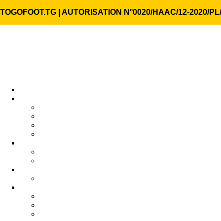
TOGOFOOT.TG | AUTORISATION N°0020/HAAC/12-2020/PL