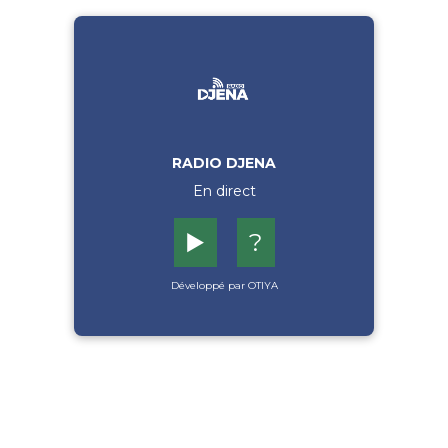
RADIO DJENA
En direct
▶️
?
Développé par OTIYA