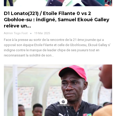
D1 Lonato(J21) / Etoile Filante 0 vs 2
Gbohloe-su : indigné, Samuel Ekoué Galley
relève un…
Admin Togo Foot
19 Mai 2025
Face à la presse au sortir de la rencontre de la 21 ème journée qui a
opposé son équipe Etoile Filante et celle de Gbohloesu, Ekoué Galley s'
indigne contre le manque de leader chipe de ses joueurs tout en
reconnaissant la solidité de son
…