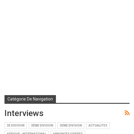
Catégorie De Navigation
Interviews
3E DIVISION
3ÈME DIVISION
3EME DIVISION
ACTUALITES
AFRIQUE - INTERNATIONAL
ANNONCES/OFFRES