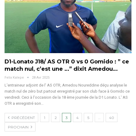
D1-Lonato J18/ AS OTR 0 vs 0 Gomido : ” ce
match nul, c’est une …” dixit Amedou…
Felix Kalepe
28 Avr 2025
L'entraineur adjoint de l' AS OTR, Amedou Noureddine déçu analyse le
match nul de zéro but partout enregistré par son club face à Gomido ce
vendredi. Ceci à l'occasion de la 18 ème journée de la D1 Lonato.
L' AS
OTR a enregistré son
…
PRÉCÉDENT
1
2
3
4
5
…
40
PROCHAIN