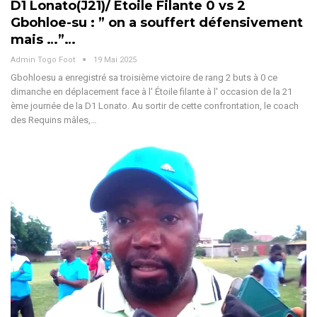
D1 Lonato(J21)/ Etoile Filante 0 vs 2
Gbohloe-su : ” on a souffert défensivement
mais …”…
Admin Togo Foot
19 Mai 2025
Gbohloesu a enregistré sa troisième victoire de rang 2 buts à 0 ce
dimanche en déplacement face à l' Étoile filante à l' occasion de la 21
ème journée de la D1 Lonato. Au sortir de cette confrontation, le coach
des Requins mâles,
…