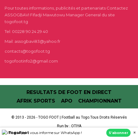
Pour toutes informations, publicités et partenariats Contactez
ASSOGBAVI Fifadji Mawutowu Manager General du site
togofoot.tg
Tel: 00228 90 24 29 40
Mail: assogbavi83@yahoo.fr
contacts@togofoot.tg
togofootinfo2@gmail.com
RESULTATS DE FOOT EN DIRECT
AFRIK SPORTS
APO
CHAMPIONNANT
© 2013 - 2026 - TOGO FOOT | Football au Togo.Tous Droits Réservés
Run by :
OTIYA
×
TogoFoot
vous informe sur WhatsApp !
S’abonner