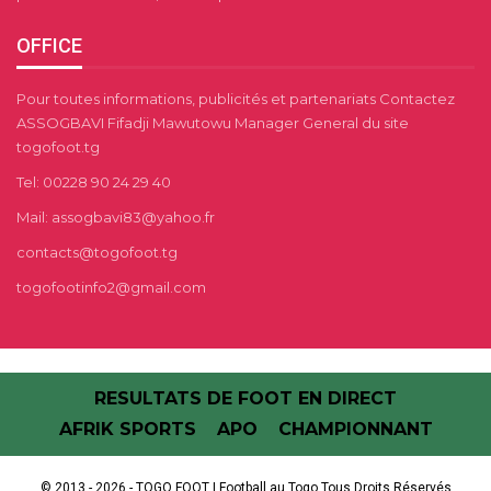
OFFICE
Pour toutes informations, publicités et partenariats Contactez
ASSOGBAVI Fifadji Mawutowu Manager General du site
togofoot.tg
Tel: 00228 90 24 29 40
Mail: assogbavi83@yahoo.fr
contacts@togofoot.tg
togofootinfo2@gmail.com
RESULTATS DE FOOT EN DIRECT
AFRIK SPORTS
APO
CHAMPIONNANT
© 2013 - 2026 - TOGO FOOT | Football au Togo.Tous Droits Réservés