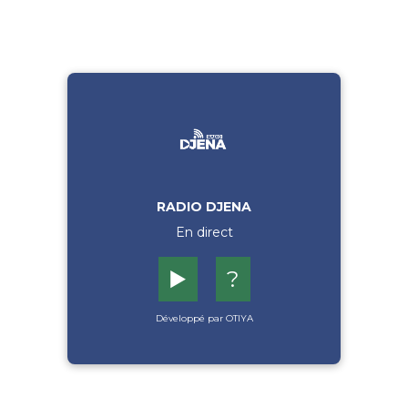
RADIO DJENA
En direct
▶️
?
Développé par OTIYA