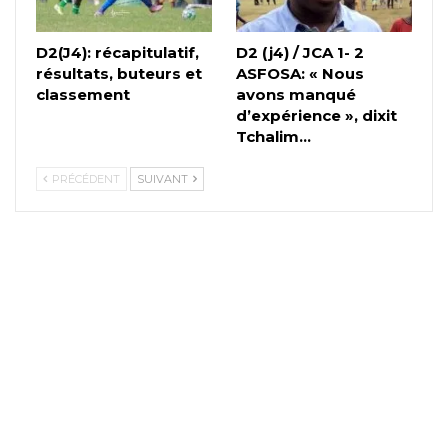
D2(J4): récapitulatif,
D2 (j4) / JCA 1- 2
résultats, buteurs et
ASFOSA: « Nous
classement
avons manqué
d’expérience », dixit
Tchalim…
PRÉCÉDENT
SUIVANT