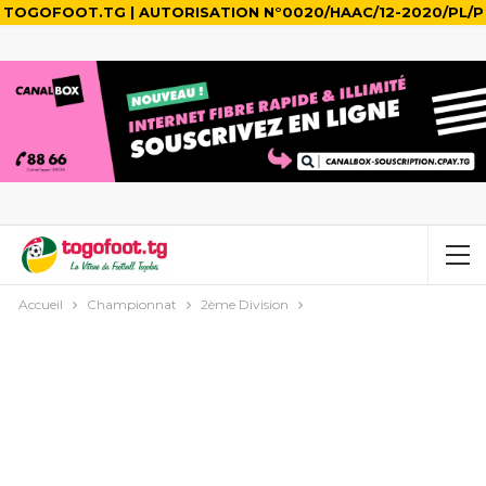
TOGOFOOT.TG | AUTORISATION N°0020/HAAC/12-2020/PL/P
Accueil
Championnat
2ème Division