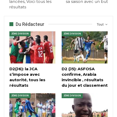
lancées, Voici tous les
sa saison avec un but
résultats
Du Rédacteur
Tout
2ÈME DIVISION
2ÈME DIVISION
D2(J6): la JCA
D2 (J5): ASFOSA
s’impose avec
confirme, Arabia
autorité, tous les
invincible , résultats
résultats
du jour et classement
2ÈME DIVISION
2ÈME DIVISION