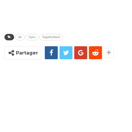
d2
Dyto
Togofootball
Partager