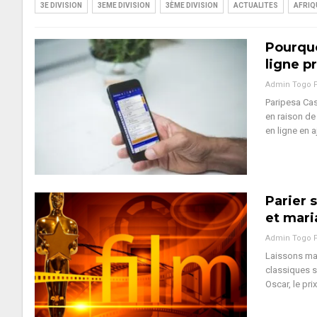
3E DIVISION
3EME DIVISION
3ÈME DIVISION
ACTUALITES
AFRIQ
Pourquo
ligne p
Admin Togo 
Paripesa Cas
en raison de 
en ligne en 
Parier 
et mari
Admin Togo 
Laissons main
classiques s
Oscar, le pr