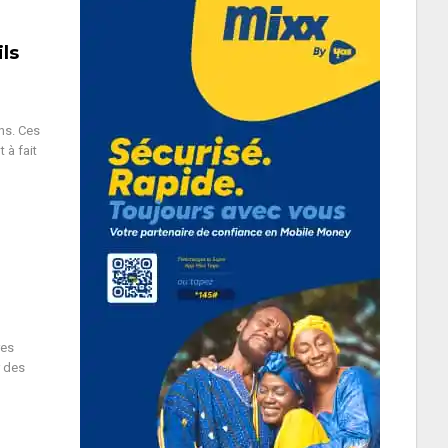
ils
ons. Ces
 à fait
res
r des