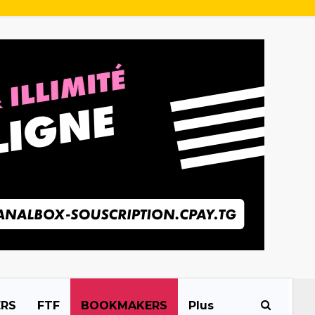
ERS
FTF
BOOKMAKERS
Plus