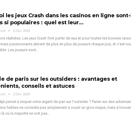
i les jeux Crash dans les casinos en ligne sont-
 si populaires : quel est leur…
Foot
2 Déc 2024
ons réalistes. Les jeux Crash font parler de eux et pour toutes les bonnes rais
, mais passionnants attirent de plus en plus de joueurs chaque jour, et c'est tout
ble. Les joueurs sont
…
ie de paris sur les outsiders : avantages et
nients, conseils et astuces
Foot
2 Déc 2024
jà pensé à risquer votre argent de pari sur l'outsider ? Parier sur des adversai
lus faibles ne consiste pas simplement à courir un gros risque, mais à trouve
là où la majorité ne voit pas
…