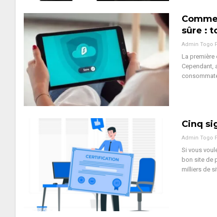
Comment
sûre : 
Admin Togo 
La première 
Cependant, a
consommateur
Cinq sig
Admin Togo 
Si vous voul
bon site de p
milliers de s