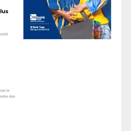
lus
urité.
sir le
existe des