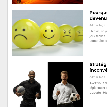
Pourquo
devenus
Admin Togo 
Eh bien, soy
jeux faciles 
compréhensi
Stratég
inconvé
Admin Togo 
Avez-vous dé
légèrement p
opportunités 