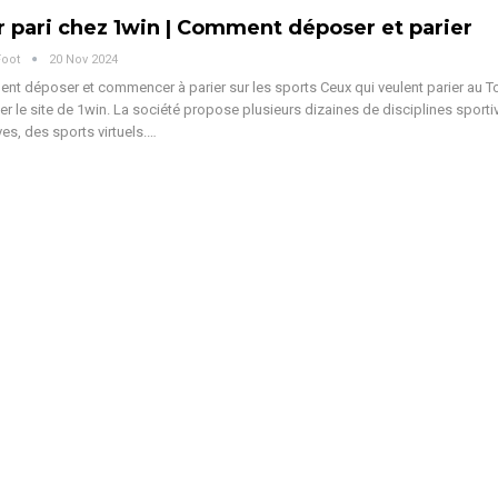
 pari chez 1win | Comment déposer et parier
Foot
20 Nov 2024
ent déposer et commencer à parier sur les sports
Ceux qui veulent parier au 
iter le site de 1win. La société propose plusieurs dizaines de disciplines sporti
es, des sports virtuels.
…