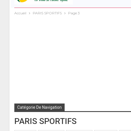
Accueil
PARIS SPORTIFS
Page 3
Catégorie De Navigation
PARIS SPORTIFS