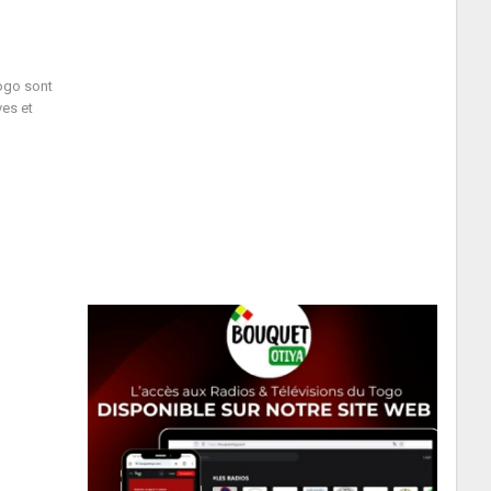
Togo sont
ves et