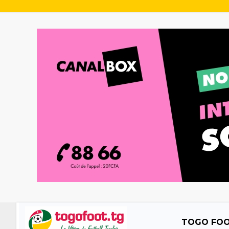
TOGO FO