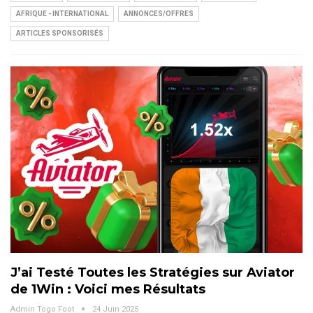
AFRIQUE - INTERNATIONAL
ANNONCES/OFFRES
ARTICLES SPONSORISÉS
J’ai Testé Toutes les Stratégies sur Aviator
de 1Win : Voici mes Résultats
Admin Togo Foot
24 Juin 2025