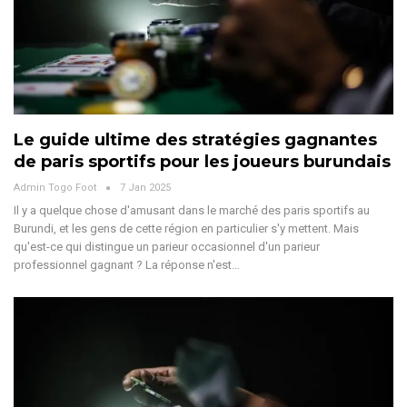
Le guide ultime des stratégies gagnantes
de paris sportifs pour les joueurs burundais
Admin Togo Foot
7 Jan 2025
Il y a quelque chose d'amusant dans le marché des paris sportifs au
Burundi, et les gens de cette région en particulier s'y mettent. Mais
qu'est-ce qui distingue un parieur occasionnel d'un parieur
professionnel gagnant ? La réponse n'est
…