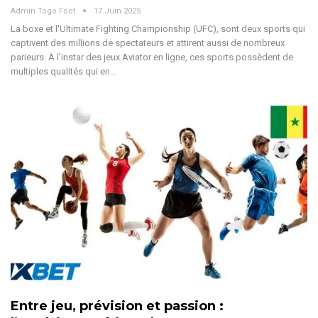
Admin Togo Foot
17 Juin 2025
La boxe et l'Ultimate Fighting Championship (UFC), sont deux sports qui
captivent des millions de spectateurs et attirent aussi de nombreux
parieurs. À l’instar des jeux Aviator en ligne, ces sports possèdent de
multiples qualités qui en
…
Entre jeu, prévision et passion :