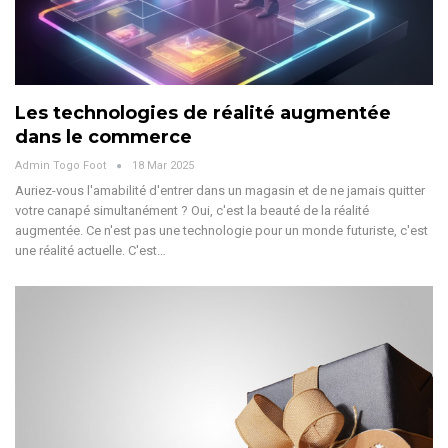
Les technologies de réalité augmentée
dans le commerce
Admin Togo Foot
18 Mar 2025
Auriez-vous l'amabilité d'entrer dans un magasin et de ne jamais quitter
votre canapé simultanément ? Oui, c'est la beauté de la réalité
augmentée. Ce n'est pas une technologie pour un monde futuriste, c'est
une réalité actuelle. C'est
…