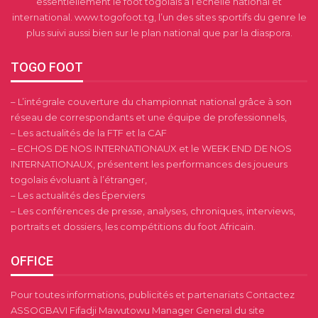
essentiellement le foot togolais à l’échelle national et
international. www.togofoot.tg, l’un des sites sportifs du genre le
plus suivi aussi bien sur le plan national que par la diaspora.
TOGO FOOT
– L’intégrale couverture du championnat national grâce à son
réseau de correspondants et une équipe de professionnels,
– Les actualités de la FTF et la CAF
– ECHOS DE NOS INTERNATIONAUX et le WEEK END DE NOS
INTERNATIONAUX, présentent les performances des joueurs
togolais évoluant à l’étranger,
– Les actualités des Éperviers
– Les conférences de presse, analyses, chroniques, interviews,
portraits et dossiers, les compétitions du foot Africain.
OFFICE
Pour toutes informations, publicités et partenariats Contactez
ASSOGBAVI Fifadji Mawutowu Manager General du site