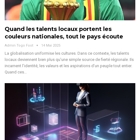
Quand les talents locaux portent les
couleurs nationales, tout le pays écoute
Admin Togo Foot
14 Mai 2025
La globalisation uniformise les cultures. Dans ce contexte, les talents
locaux deviennent bien plus qu’une simple source de fierté régionale. Ils
incarnent l’identité, les valeurs et les aspirations d’un peuple tout entier.
Quand ces
…