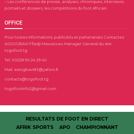
– Les conférences de presse, analyses, chroniques, interviews,
portraits et dossiers, les compétitions du foot Africain.
OFFICE
Pour toutes informations, publicités et partenariats Contactez
ASSOGBAVI Fifadji Mawutowu Manager General du site
togofoot.tg
Tel: 00228 90 24 29 40
Mail: assogbavi83@yahoo.fr
contacts@togofoot.tg
togofootinfo2@gmail.com
RESULTATS DE FOOT EN DIRECT
AFRIK SPORTS
APO
CHAMPIONNANT