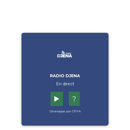
RADIO DJENA
En direct
▶️
?
Développé par OTIYA