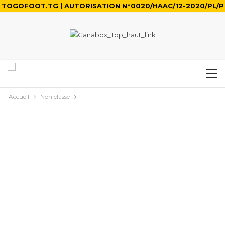
TOGOFOOT.TG | AUTORISATION N°0020/HAAC/12-2020/PL/P
Accueil
Non classé