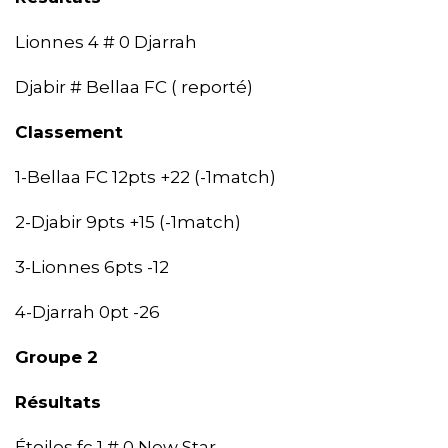
Lionnes 4 # 0 Djarrah
Djabir # Bellaa FC ( reporté)
Classement
1-Bellaa FC 12pts +22 (-1match)
2-Djabir 9pts +15 (-1match)
3-Lionnes 6pts -12
4-Djarrah 0pt -26
Groupe 2
Résultats
Étoiles fc 1 # 0 New Star