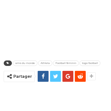
amis du monde
Athleta
Football féminin
togo football
Partager