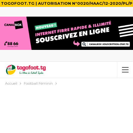
TOGOFOOT.TG | AUTORISATION N°0020/HAAC/12-2020/PL/P
Accueil
Football Féminin