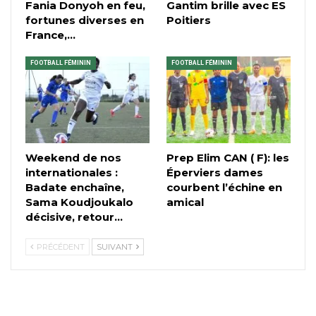
Fania Donyoh en feu,
Gantim brille avec ES
fortunes diverses en
Poitiers
France,…
FOOTBALL FÉMININ
FOOTBALL FÉMININ
Weekend de nos
Prep Elim CAN ( F): les
internationales :
Éperviers dames
Badate enchaîne,
courbent l’échine en
Sama Koudjoukalo
amical
décisive, retour…
PRÉCÉDENT
SUIVANT