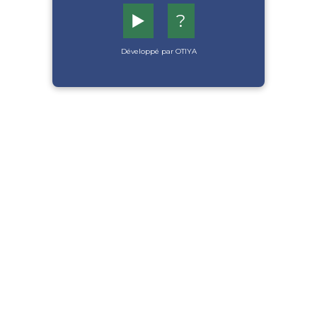
▶️
?
Développé par OTIYA