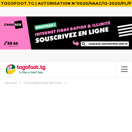
TOGOFOOT.TG | AUTORISATION N°0020/HAAC/12-2020/PL/P
Accueil
Championnat féminin