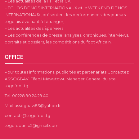
– Les actualités de la FTF et la CAF
– ECHOS DE NOS INTERNATIONAUX et le WEEK END DE NOS
INTERNATIONAUX, présentent les performances des joueurs
togolais évoluant à l’étranger,
– Les actualités des Éperviers
– Les conférences de presse, analyses, chroniques, interviews,
portraits et dossiers, les compétitions du foot Africain.
OFFICE
Pour toutes informations, publicités et partenariats Contactez
ASSOGBAVI Fifadji Mawutowu Manager General du site
togofoot.tg
Tel: 00228 90 24 29 40
Mail: assogbavi83@yahoo.fr
contacts@togofoot.tg
togofootinfo2@gmail.com