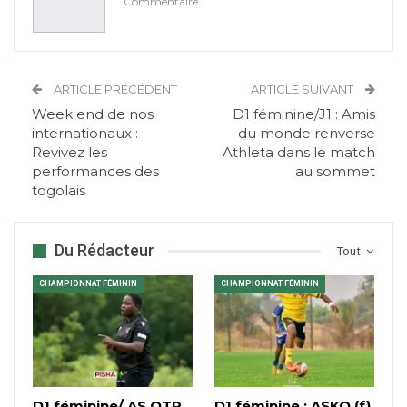
Commentaire
ARTICLE PRÉCÉDENT
ARTICLE SUIVANT
Week end de nos
D1 féminine/J1 : Amis
internationaux :
du monde renverse
Revivez les
Athleta dans le match
performances des
au sommet
togolais
Du Rédacteur
Tout
CHAMPIONNAT FÉMININ
CHAMPIONNAT FÉMININ
D1 féminine/ AS OTR
D1 féminine : ASKO (f)