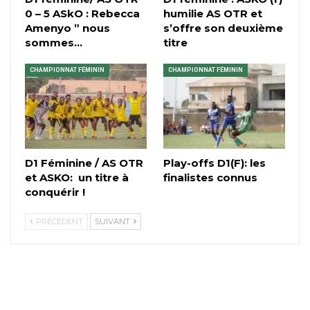
0 – 5 ASkO : Rebecca
humilie AS OTR et
Amenyo ” nous
s’offre son deuxième
sommes…
titre
CHAMPIONNAT FÉMININ
CHAMPIONNAT FÉMININ
D1 Féminine / AS OTR
Play-offs D1(F): les
et ASKO: un titre à
finalistes connus
conquérir !
PRÉCÉDENT
SUIVANT