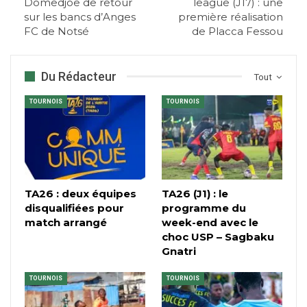
Domedjoe de retour
league (J17) : une
sur les bancs d’Anges
première réalisation
FC de Notsé
de Placca Fessou
Du Rédacteur
Tout
TOURNOIS
TOURNOIS
TA26 : deux équipes
TA26 (J1) : le
disqualifiées pour
programme du
match arrangé
week-end avec le
choc USP – Sagbaku
Gnatri
TOURNOIS
TOURNOIS