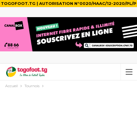
TOGOFOOT.TG | AUTORISATION N°0020/HAAC/12-2020/PL/P
Accueil
Tournois