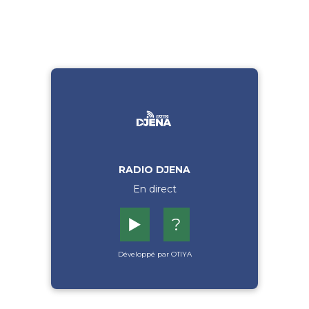
RADIO DJENA
En direct
▶️
?
Développé par OTIYA