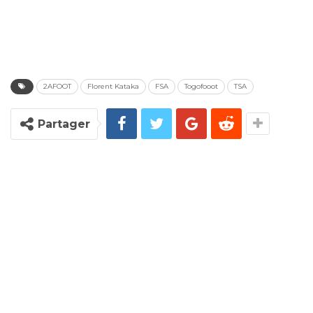
2AFOOT
Florent Kataka
FSA
Togofooot
TSA
Partager