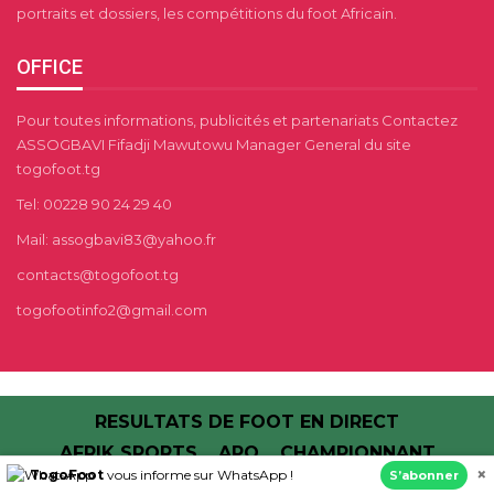
portraits et dossiers, les compétitions du foot Africain.
OFFICE
Pour toutes informations, publicités et partenariats Contactez
ASSOGBAVI Fifadji Mawutowu Manager General du site
togofoot.tg
Tel: 00228 90 24 29 40
Mail: assogbavi83@yahoo.fr
contacts@togofoot.tg
togofootinfo2@gmail.com
RESULTATS DE FOOT EN DIRECT
AFRIK SPORTS
APO
CHAMPIONNANT
×
TogoFoot
vous informe sur WhatsApp !
S’abonner