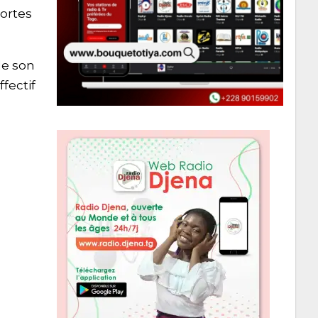
portes
de son
fectif