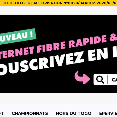
TOGOFOOT.TG | AUTORISATION N°0020/HAAC/12-2020/PL/P
OT
CHAMPIONNATS
HORS DU TOGO
EPERVI