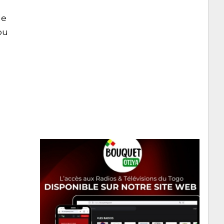
de
pu