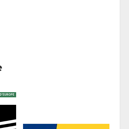
e
 D'EUROPE