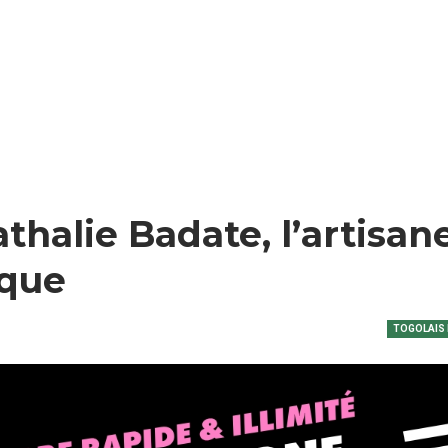
thalie Badate, l’artisan
ique
TOGOLAIS