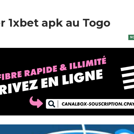
 1xbet apk au Togo
NO