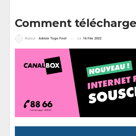
Comment télécharger
Le
16 Fév 2022
Auteur :
Admin Togo Foot