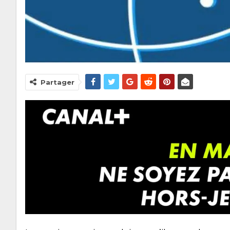
Partager