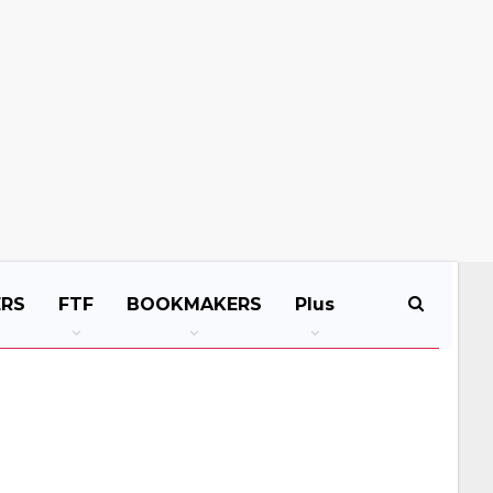
ERS
FTF
BOOKMAKERS
Plus