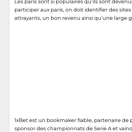
Les paris sont si populaires qu’ils sont deve
participer aux paris, on doit identifier des si
attrayants, un bon revenu ainsi qu’une large
1xBet est un bookmaker fiable, partenaire de pa
sponsor des championnats de Serie A et vain