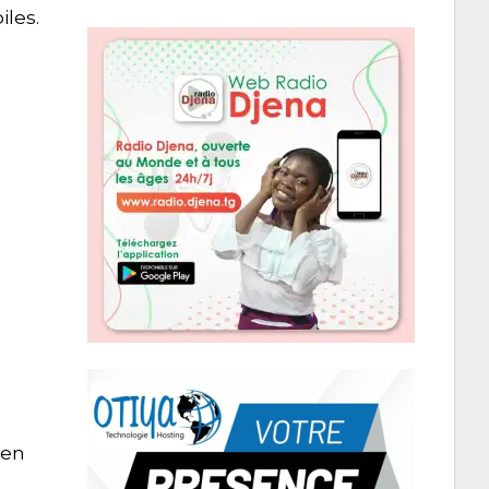
iles.
 en