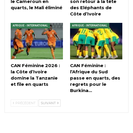
le Cameroun en
son retour à la tête
quarts, le Mali éliminé
des Eléphants de
Côte d’Ivoire
AFRIQUE - INTERNATIONAL
AFRIQUE - INTERNATIONAL
CAN Féminine 2026 :
CAN Féminine :
la Côte d’Ivoire
l’Afrique du Sud
domine la Tanzanie
passe en quarts, des
et file en quarts
regrets pour le
Burkina…
PRÉCÉDENT
SUIVANT