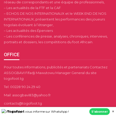
réseau de correspondants et une équipe de professionnels,
– Les actualités de la FTF et la CAF
– ECHOS DE NOS INTERNATIONAUX et le WEEK END DE NOS
INTERNATIONAUX, présentent les performances des joueurs
togolais évoluant à l’étranger,
– Les actualités des Éperviers
– Les conférences de presse, analyses, chroniques, interviews,
portraits et dossiers, les compétitions du foot Africain.
OFFICE
Pour toutes informations, publicités et partenariats Contactez
ASSOGBAVI Fifadji Mawutowu Manager General du site
togofoot.tg
Tel: 00228 90 24 29 40
Mail: assogbavi83@yahoo.fr
contacts@togofoot.tg
×
togofootinfo2@gmail.com
TogoFoot
vous informe sur WhatsApp !
S’abonner