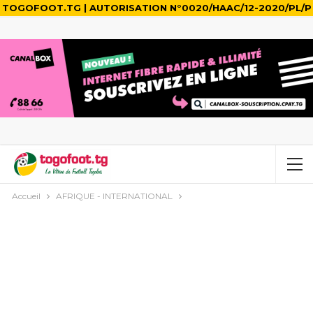
TOGOFOOT.TG | AUTORISATION N°0020/HAAC/12-2020/PL/P
Accueil
AFRIQUE - INTERNATIONAL