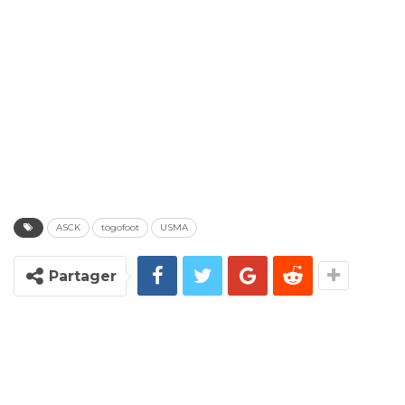
ASCK
togofoot
USMA
Partager