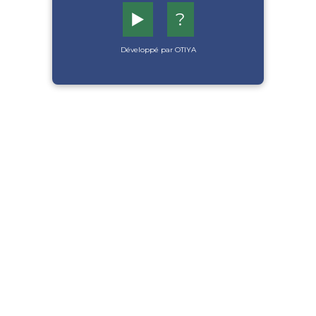
▶️
?
Développé par OTIYA