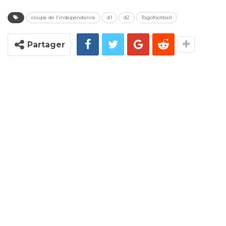
coupe de l'independance
d1
d2
Togofootball
Partager