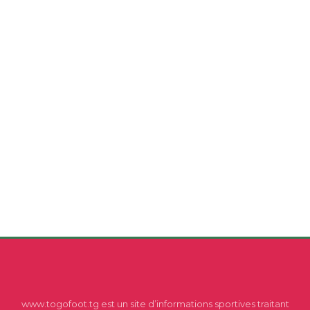
www.togofoot.tg est un site d’informations sportives traitant