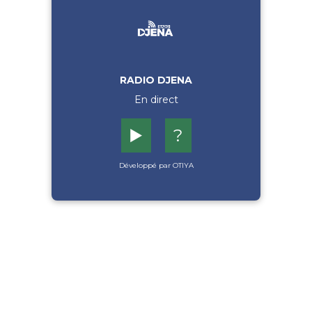
RADIO DJENA
En direct
▶️
?
Développé par OTIYA