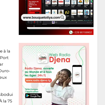
 à la
 Port
ar
Ouro-
deux
 Gbodui
À la 75