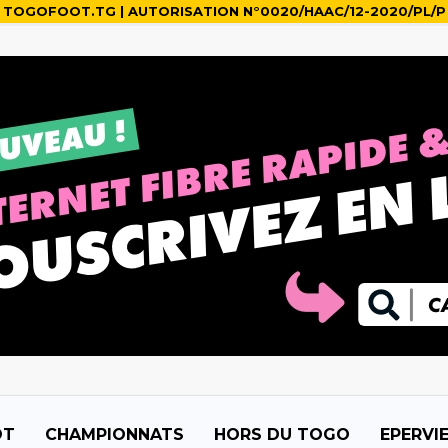
TOGOFOOT.TG | AUTORISATION N°0020/HAAC/12-2020/PL/P
OT
CHAMPIONNATS
HORS DU TOGO
EPERVI