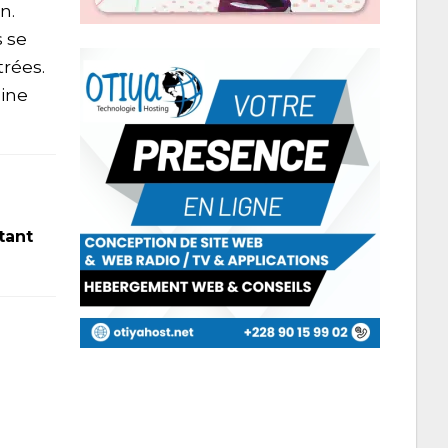
n.
 se
trées.
mine
tant