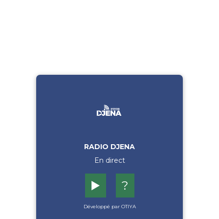
RADIO DJENA
En direct
▶️
?
Développé par OTIYA