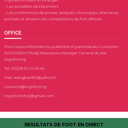
togolais évoluant à l’étranger,
– Les actualités des Éperviers
– Les conférences de presse, analyses, chroniques, interviews,
portraits et dossiers, les compétitions du foot Africain.
OFFICE
Pour toutes informations, publicités et partenariats Contactez
ASSOGBAVI Fifadji Mawutowu Manager General du site
togofoot.tg
Tel: 00228 90 24 29 40
Mail: assogbavi83@yahoo.fr
contacts@togofoot.tg
togofootinfo2@gmail.com
RESULTATS DE FOOT EN DIRECT