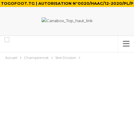
TOGOFOOT.TG | AUTORISATION N°0020/HAAC/12-2020/PL/P
Accueil
Championnat
1ère Division