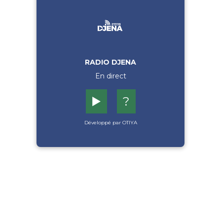
RADIO DJENA
En direct
▶️
?
Développé par OTIYA