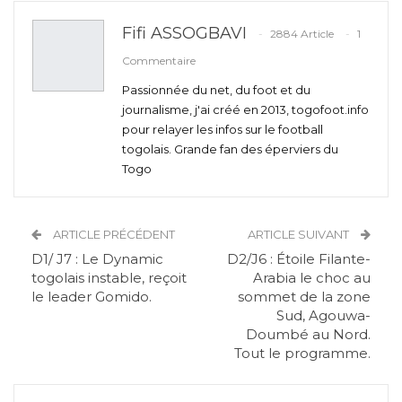
Fifi ASSOGBAVI
2884 Article
1
Commentaire
Passionnée du net, du foot et du
journalisme, j'ai créé en 2013, togofoot.info
pour relayer les infos sur le football
togolais. Grande fan des éperviers du
Togo
ARTICLE PRÉCÉDENT
ARTICLE SUIVANT
D1/ J7 : Le Dynamic
D2/J6 : Étoile Filante-
togolais instable, reçoit
Arabia le choc au
le leader Gomido.
sommet de la zone
Sud, Agouwa-
Doumbé au Nord.
Tout le programme.