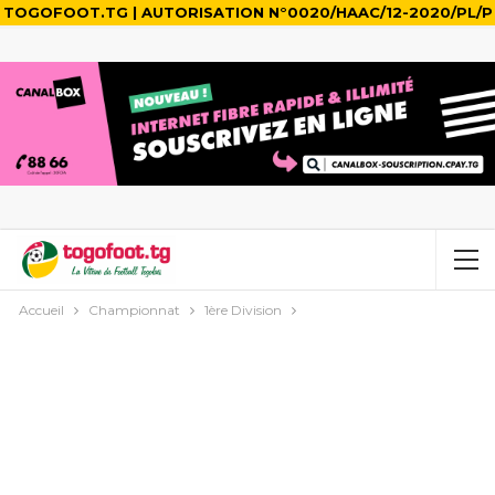
TOGOFOOT.TG | AUTORISATION N°0020/HAAC/12-2020/PL/P
Accueil
Championnat
1ère Division