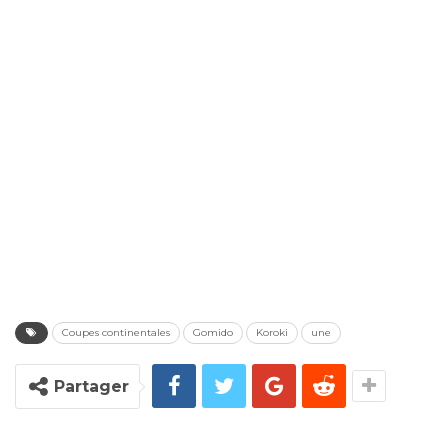
Coupes continentales
Gomido
Koroki
une
Partager