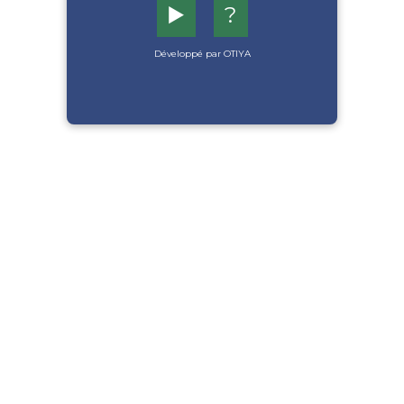
▶️
?
Développé par OTIYA