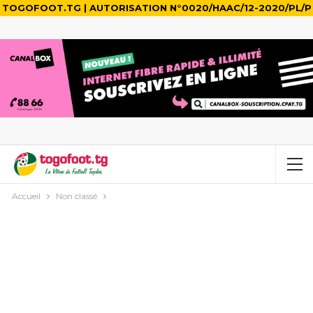
TOGOFOOT.TG | AUTORISATION N°0020/HAAC/12-2020/PL/P
Accueil
Non classé