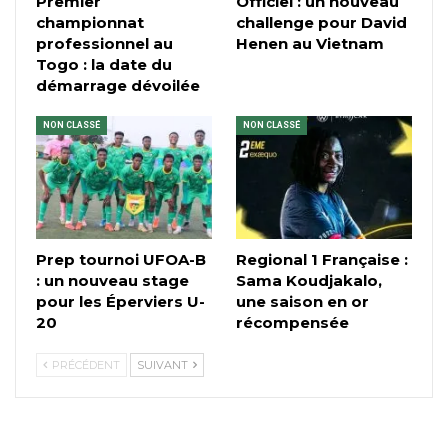
Premier
Officiel : un nouveau
championnat
challenge pour David
professionnel au
Henen au Vietnam
Togo : la date du
démarrage dévoilée
NON CLASSÉ
NON CLASSÉ
Prep tournoi UFOA-B
Regional 1 Française :
: un nouveau stage
Sama Koudjakalo,
pour les Éperviers U-
une saison en or
20
récompensée
PRÉCÉDENT
SUIVANT