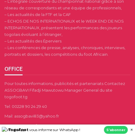
– L’intégrale couverture du championnat national grâce à son
réseau de correspondants et une équipe de professionnels,
– Les actualités de la FTF et la CAF
– ECHOS DE NOS INTERNATIONAUX et le WEEK END DE NOS
INTERNATIONAUX, présentent les performances des joueurs
togolais évoluant à l’étranger,
– Les actualités des Éperviers
– Les conférences de presse, analyses, chroniques, interviews,
portraits et dossiers, les compétitions du foot Africain.
OFFICE
Pour toutes informations, publicités et partenariats Contactez
ASSOGBAVI Fifadji Mawutowu Manager General du site
togofoot.tg
Tel: 00228 90 24 29 40
Mail: assogbavi83@yahoo.fr
contacts@togofoot.tg
×
TogoFoot
vous informe sur WhatsApp !
S’abonner