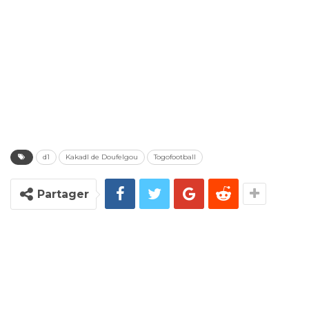
d1
Kakadl de Doufelgou
Togofootball
Partager