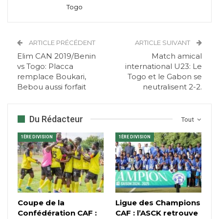
Togo
ARTICLE PRÉCÉDENT
ARTICLE SUIVANT
Elim CAN 2019/Benin
Match amical
vs Togo: Placca
international U23: Le
remplace Boukari,
Togo et le Gabon se
Bebou aussi forfait
neutralisent 2-2.
Du Rédacteur
Tout
1ÈRE DIVISION
1ÈRE DIVISION
Coupe de la
Ligue des Champions
Confédération CAF :
CAF : l’ASCK retrouve