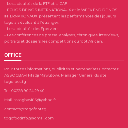
– Les actualités de la FTF et la CAF
– ECHOS DE NOS INTERNATIONAUX et le WEEK END DE NOS
INTERNATIONAUX, présentent les performances des joueurs
togolais évoluant à l’étranger,
– Les actualités des Éperviers
– Les conférences de presse, analyses, chroniques, interviews,
portraits et dossiers, les compétitions du foot Africain.
OFFICE
Pour toutes informations, publicités et partenariats Contactez
ASSOGBAVI Fifadji Mawutowu Manager General du site
togofoot.tg
Tel: 00228 90 24 29 40
Mail: assogbavi83@yahoo.fr
contacts@togofoot.tg
togofootinfo2@gmail.com