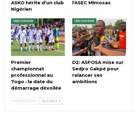
ASKO hérite d’un club
l’ASEC Mimosas
Nigérien
1ÈRE DIVISION
1ÈRE DIVISION
Premier
D2: ASFOSA mise sur
championnat
Sedjro Gakpé pour
professionnel au
relancer ses
Togo : la date du
ambitions
démarrage dévoilée
PRÉCÉDENT
SUIVANT