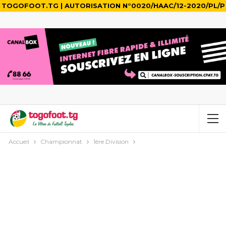
TOGOFOOT.TG | AUTORISATION N°0020/HAAC/12-2020/PL/P
Accueil
Championnat
1ère Division