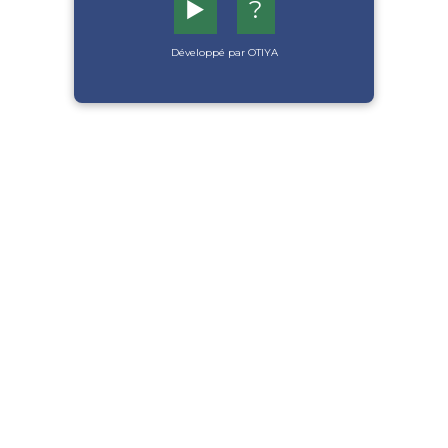
▶️
?
Développé par OTIYA