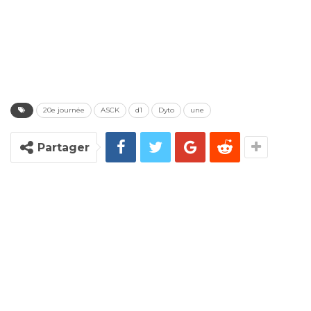
20e journée
ASCK
d1
Dyto
une
Partager