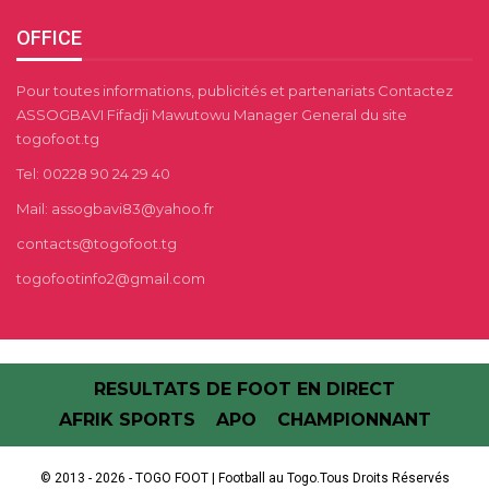
OFFICE
Pour toutes informations, publicités et partenariats Contactez
ASSOGBAVI Fifadji Mawutowu Manager General du site
togofoot.tg
Tel: 00228 90 24 29 40
Mail: assogbavi83@yahoo.fr
contacts@togofoot.tg
togofootinfo2@gmail.com
RESULTATS DE FOOT EN DIRECT
AFRIK SPORTS
APO
CHAMPIONNANT
© 2013 - 2026 - TOGO FOOT | Football au Togo.Tous Droits Réservés