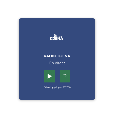
RADIO DJENA
En direct
▶️
?
Développé par OTIYA