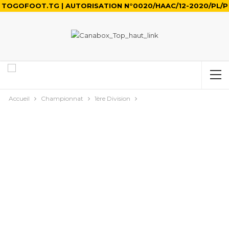
TOGOFOOT.TG | AUTORISATION N°0020/HAAC/12-2020/PL/P
Accueil
Championnat
1ère Division