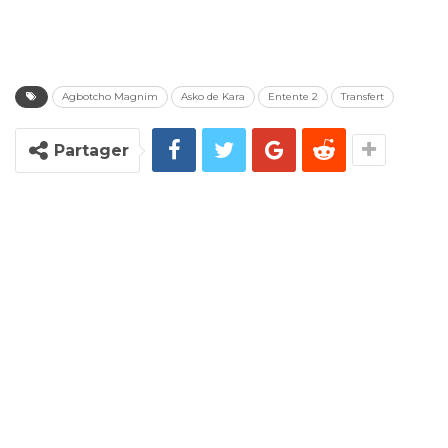
Agbotcho Magnim
Asko de Kara
Entente 2
Transfert
Partager