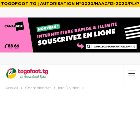
TOGOFOOT.TG | AUTORISATION N°0020/HAAC/12-2020/PL/P
Accueil
Championnat
1ère Division