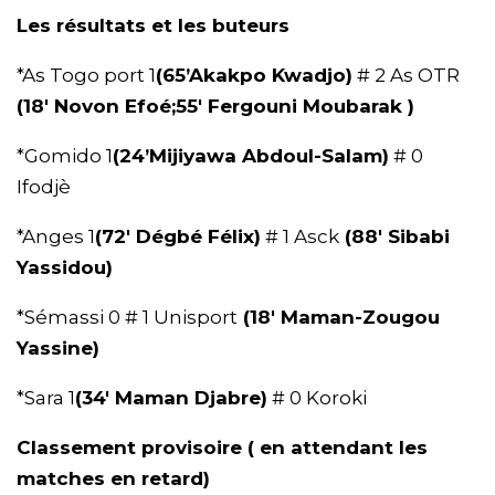
Les résultats et les buteurs
*As Togo port 1
(65’Akakpo Kwadjo)
# 2 As OTR
(18′ Novon Efoé;55′ Fergouni Moubarak )
*Gomido 1
(24’Mijiyawa Abdoul-Salam)
# 0
Ifodjè
*Anges 1
(72′ Dégbé Félix)
# 1 Asck
(88′ Sibabi
Yassidou)
*Sémassi 0 # 1 Unisport
(18′ Maman-Zougou
Yassine)
*Sara 1
(34′ Maman Djabre)
# 0 Koroki
Classement provisoire ( en attendant les
matches en retard)