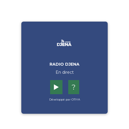
RADIO DJENA
En direct
▶️
?
Développé par OTIYA