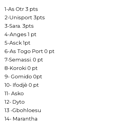
1-As Otr 3 pts
2-Unisport 3pts
3-Sara. 3pts
4-Anges 1 pt
5-Asck 1pt
6-As Togo Port 0 pt
7-Semassi. 0 pt
8-Koroki 0 pt
9- Gomido 0pt
10- Ifodjè 0 pt
11- Asko
12- Dyto
13 -Gbohloesu
14- Marantha