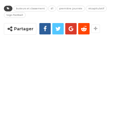
buteurs et classement
d1
première journée
récapitulatif
togo football
Partager