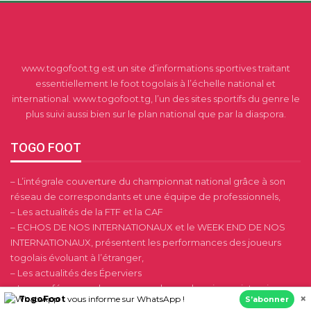
www.togofoot.tg est un site d’informations sportives traitant
essentiellement le foot togolais à l’échelle national et
international. www.togofoot.tg, l’un des sites sportifs du genre le
plus suivi aussi bien sur le plan national que par la diaspora.
TOGO FOOT
– L’intégrale couverture du championnat national grâce à son
réseau de correspondants et une équipe de professionnels,
– Les actualités de la FTF et la CAF
– ECHOS DE NOS INTERNATIONAUX et le WEEK END DE NOS
INTERNATIONAUX, présentent les performances des joueurs
togolais évoluant à l’étranger,
– Les actualités des Éperviers
– Les conférences de presse, analyses, chroniques, interviews,
×
TogoFoot
vous informe sur WhatsApp !
S’abonner
portraits et dossiers, les compétitions du foot Africain.