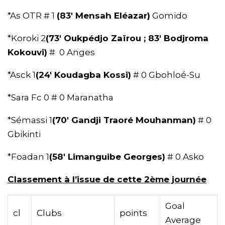
*As OTR # 1
(83′ Mensah Eléazar)
Gomido
*Koroki 2
(73′ Oukpédjo Zaïrou ; 83′ Bodjroma
Kokouvi)
# 0 Anges
*Asck 1
(24′ Koudagba Kossi)
# 0 Gbohloé-Su
*Sara Fc 0 # 0 Maranatha
*Sémassi 1
(70′ Gandji Traoré Mouhanman)
# 0
Gbikinti
*Foadan 1
(58′ Limanguibe Georges)
# 0 Asko
Classement à l’issue de cette 2ème journée
Goal
cl
Clubs
points
Average