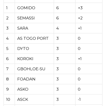
1
GOMIDO
6
+3
2
SEMASSI
6
+2
3
SARA
4
+1
4
AS TOGO PORT
3
0
5
DYTO
3
0
6
KOROKI
3
+1
7
GBOHLOE-SU
3
0
8
FOADAN
3
0
9
ASKO
3
0
10
ASCK
3
-1