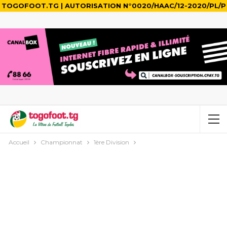
TOGOFOOT.TG | AUTORISATION N°0020/HAAC/12-2020/PL/P
Accueil
Championnat
1ère Division