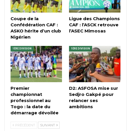
Coupe de la
Ligue des Champions
Confédération CAF :
CAF : l’ASCK retrouve
ASKO hérite d’un club
l’ASEC Mimosas
Nigérien
1ÈRE DIVISION
1ÈRE DIVISION
Premier
D2: ASFOSA mise sur
championnat
Sedjro Gakpé pour
professionnel au
relancer ses
Togo : la date du
ambitions
démarrage dévoilée
PRÉCÉDENT
SUIVANT