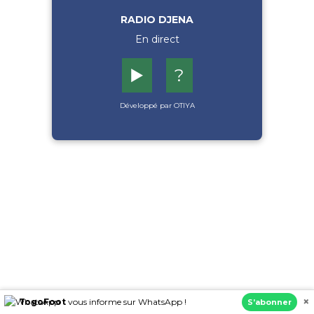
RADIO DJENA
En direct
▶️
?
Développé par OTIYA
×
TogoFoot
vous informe sur WhatsApp !
S’abonner