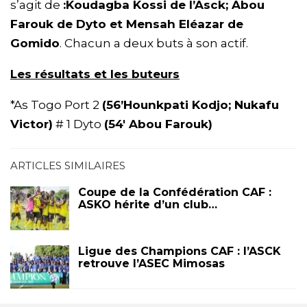
s’agit de
:Koudagba Kossi de l’Asck; Abou
Farouk de Dyto et Mensah Eléazar de
Gomido
. Chacun a deux buts à son actif.
Les résultats et les buteurs
*As Togo Port 2
(56’Hounkpati Kodjo; Nukafu
Victor)
# 1 Dyto
(54′ Abou Farouk)
ARTICLES SIMILAIRES
Coupe de la Confédération CAF :
ASKO hérite d’un club…
Ligue des Champions CAF : l’ASCK
retrouve l’ASEC Mimosas