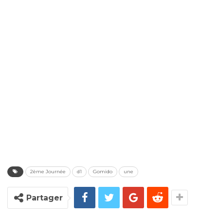
2ème Journée
d1
Gomido
une
Partager