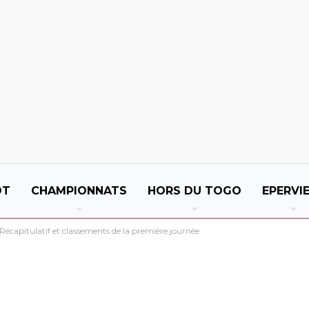
OT
CHAMPIONNATS
HORS DU TOGO
EPERVI
écapitulatif et classements de la première journée