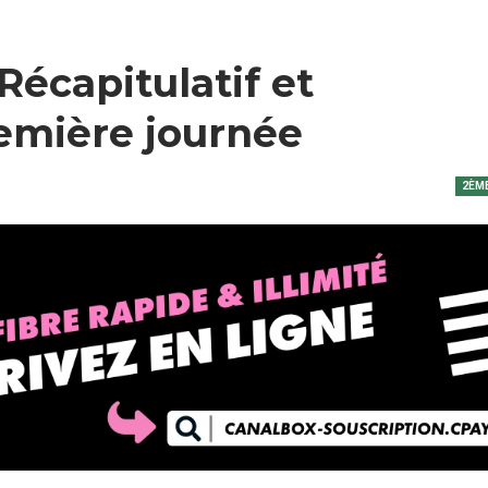
Récapitulatif et
emière journée
2ÈME