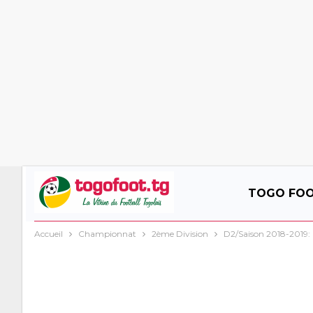
TOGO FO
Accueil
Championnat
2ème Division
D2/Saison 2018-2019: R