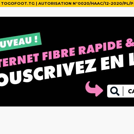
TOGOFOOT.TG | AUTORISATION N°0020/HAAC/12-2020/PL/P