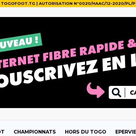
TOGOFOOT.TG | AUTORISATION N°0020/HAAC/12-2020/PL/P
OT
CHAMPIONNATS
HORS DU TOGO
EPERVI