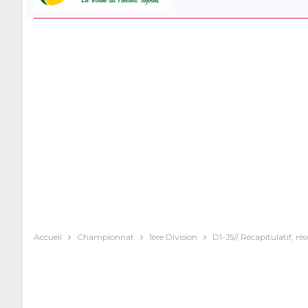
Accueil
Championnat
1ère Division
D1-J5// Récapitulatif, ré