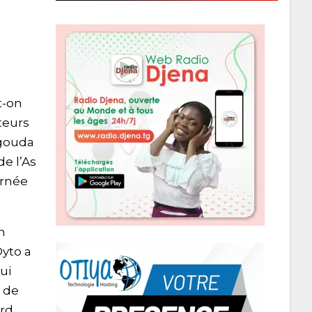
t-on
teurs
agouda
e l’As
urnée
n
Dyto a
ui
f de
rd.