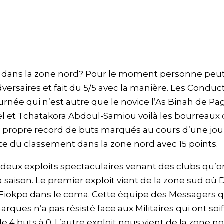
ée dans la zone nord? Pour le moment personne peu
dversaires et fait du 5/5 avec la manière. Les Conduc
ournée qui n’est autre que le novice l’As Binah de P
l et Tchatakora Abdoul-Samiou voilà les bourreaux d
on propre record de buts marqués au cours d’une jo
te du classement dans la zone nord avec 15 points.
eux exploits spectaculaires venant des clubs qu’o
a saison. Le premier exploit vient de la zone sud où 
okpo dans le coma. Cette équipe des Messagers q
ues n’a pas résisté face aux Militaires qui ont soi
e 4 buts à 0. L’autre exploit nous vient de la zone no