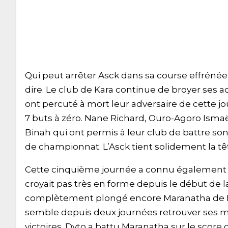
Qui peut arrêter Asck dans sa course effrén
dire. Le club de Kara continue de broyer ses a
ont percuté à mort leur adversaire de cette j
7 buts à zéro. Nane Richard, Ouro-Agoro Ismaë
Binah qui ont permis à leur club de battre s
de championnat. L’Asck tient solidement la tê
Cette cinquième journée a connu également d
croyait pas très en forme depuis le début de l
complètement plongé encore Maranatha de Fi
semble depuis deux journées retrouver ses marq
victoires. Dyto a battu Maranatha sur le score d