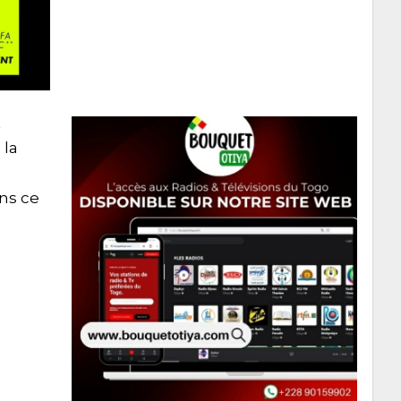
t
 la
ns ce