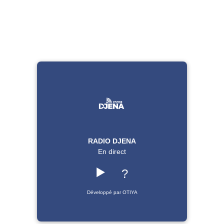
RADIO DJENA
En direct
▶️
?
Développé par OTIYA