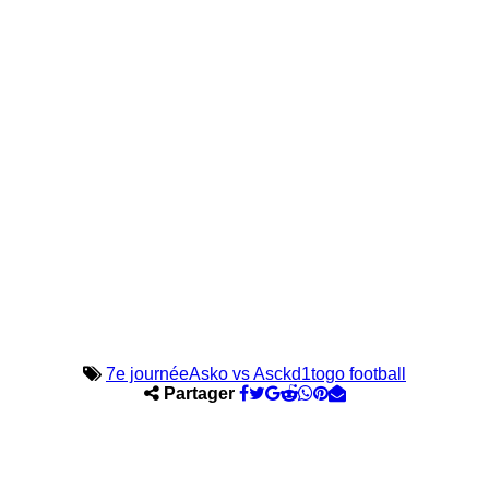
7e journée
Asko vs Asck
d1
togo football
Partager