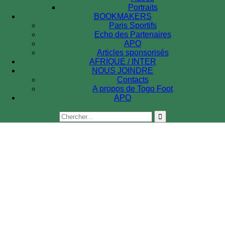
Portraits
BOOKMAKERS
Paris Sportifs
Echo des Partenaires
APO
Articles sponsorisés
AFRIQUE / INTER
NOUS JOINDRE
Contacts
A propos de Togo Foot
APO