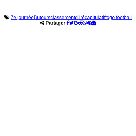
7e journée
Buteurs
classement
d1
récapitulatif
togo football
Partager