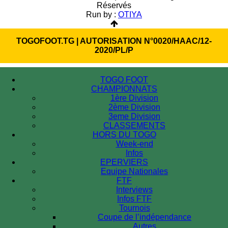
Réservés
Run by :
OTIYA
TOGOFOOT.TG | AUTORISATION N°0020/HAAC/12-
2020/PL/P
TOGO FOOT
CHAMPIONNATS
1ère Division
2ème Division
3eme Division
CLASSEMENTS
HORS DU TOGO
Week-end
Infos
EPERVIERS
Equipe Nationales
FTF
Interviews
Infos FTF
Tournois
Coupe de l’indépendance
Autres