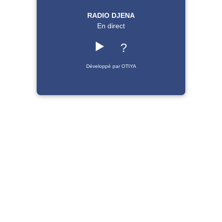
RADIO DJENA
En direct
▶️
?
Développé par OTIYA