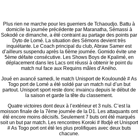
Plus rien ne marche pour les guerriers de Tchaoudjo. Battu à
domicile la journée précédente par Maranatha, Sémassi à
Sokodé ce dimanche, a été contraint au partage des points par
Dyto de Lomé. La situation des Sémons devient très
inquiétante. Le Coach principal du club, Abraw Samer est
d’ailleurs suspendu après la 6ème journée. Gomido évite une
5ème défaite consécutive. Les Shows Boys de Kpalimé, en
déplacement dans les Lacs ont réussi à obtenir le point du
match nul face aux Requins mâles d’Aného.
Joué en avancé samedi, le match Unisport de Kouloundè # As
Togo port de Lomé a été soldé par un match nul d’un but
partout. Unisport sport reste donc invaincu depuis le début de
la saison et garde la tête du classement.
Quatre victoires dont deux à l’extérieur et 3 nuls. C’est la
moisson finale de la 7ème journée de la D1. Les attaquants ont
été encore moins décisifs. Seulement 7 buts ont été marqués
soit un but par match. Les rencontres Koroki # Ifodjè et Unisport
# As Togo port ont été les plus prolifiques avec deux buts
chacune.