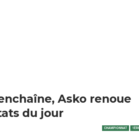
k enchaîne, Asko renoue
tats du jour
CHAMPIONNAT
1ÈR