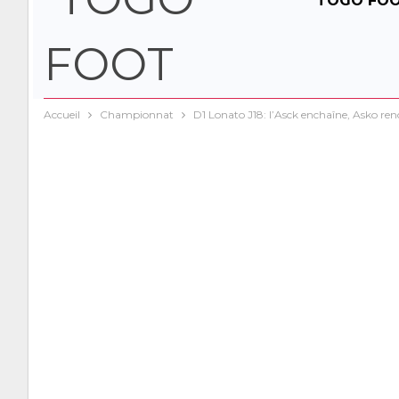
TOGO FO
Accueil
Championnat
D1 Lonato J18: l’Asck enchaîne, Asko reno