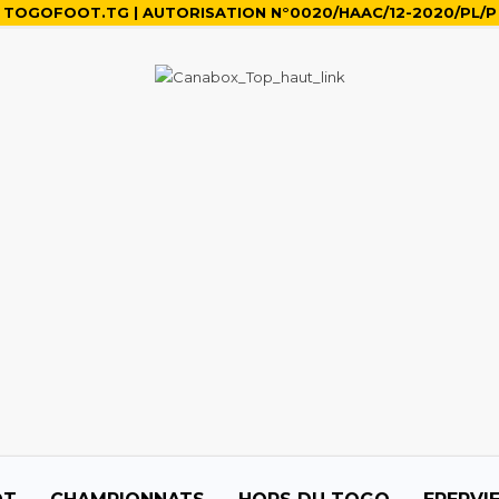
TOGOFOOT.TG | AUTORISATION N°0020/HAAC/12-2020/PL/P