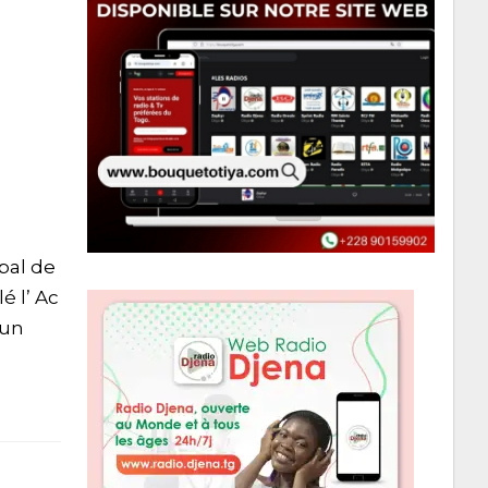
pal de
é l’ Ac
 un