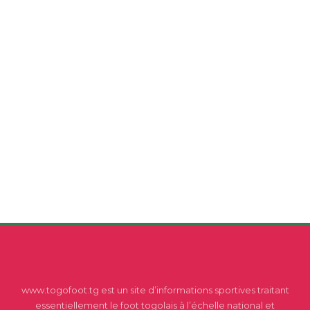
www.togofoot.tg est un site d’informations sportives traitant
essentiellement le foot togolais à l’échelle national et