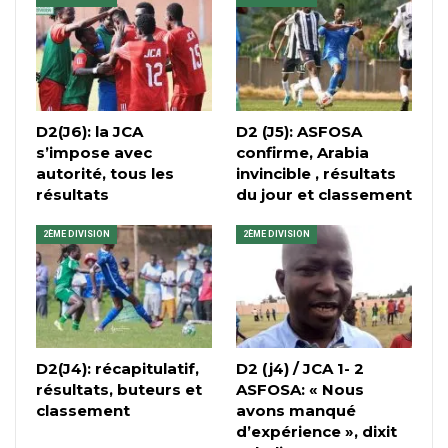
D2(J6): la JCA
D2 (J5): ASFOSA
s’impose avec
confirme, Arabia
autorité, tous les
invincible , résultats
résultats
du jour et classement
2ÈME DIVISION
2ÈME DIVISION
D2(J4): récapitulatif,
D2 (j4) / JCA 1- 2
résultats, buteurs et
ASFOSA: « Nous
classement
avons manqué
d’expérience », dixit