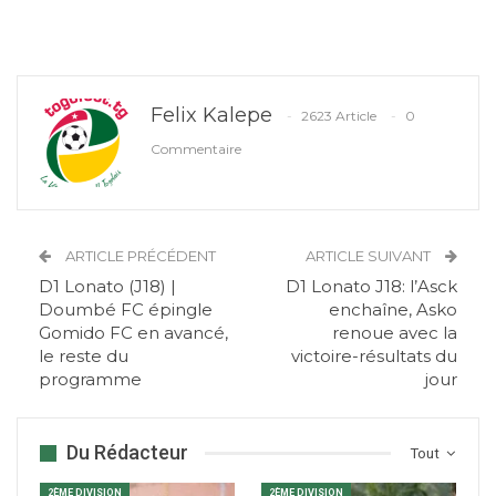
Felix Kalepe
2623 Article
0
Commentaire
ARTICLE PRÉCÉDENT
ARTICLE SUIVANT
D1 Lonato (J18) |
D1 Lonato J18: l’Asck
Doumbé FC épingle
enchaîne, Asko
Gomido FC en avancé,
renoue avec la
le reste du
victoire-résultats du
programme
jour
Du Rédacteur
Tout
2ÈME DIVISION
2ÈME DIVISION