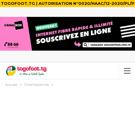
TOGOFOOT.TG | AUTORISATION N°0020/HAAC/12-2020/PL/P
Accueil
Championnat