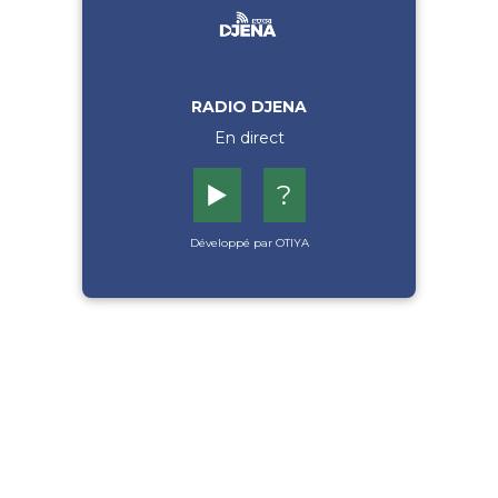
RADIO DJENA
En direct
▶️
?
Développé par OTIYA