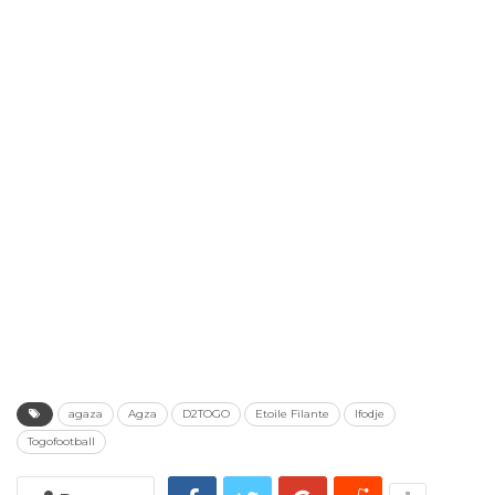
agaza
Agza
D2TOGO
Etoile Filante
Ifodje
Togofootball