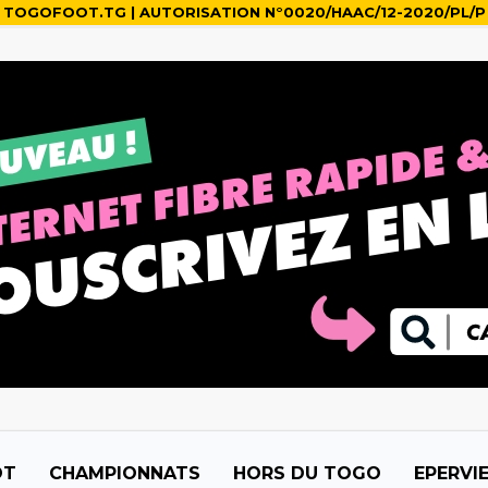
TOGOFOOT.TG | AUTORISATION N°0020/HAAC/12-2020/PL/P
OT
CHAMPIONNATS
HORS DU TOGO
EPERVI