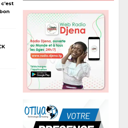
 c’est
 bon
CK