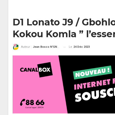
D1 Lonato J9 / Gbohlo
Kokou Komla ” l’essen
Le
24 Déc 2023
Auteur :
Jean Bosco N'GNAMA