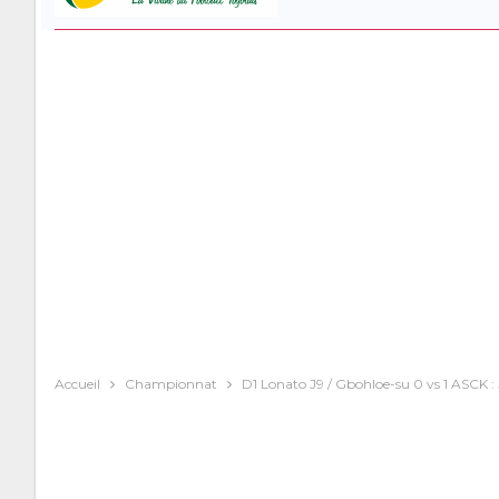
Accueil
Championnat
D1 Lonato J9 / Gbohloe-su 0 vs 1 ASCK : 