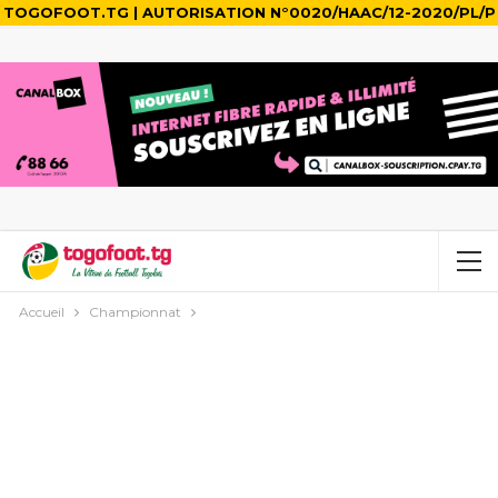
TOGOFOOT.TG | AUTORISATION N°0020/HAAC/12-2020/PL/P
Accueil
Championnat