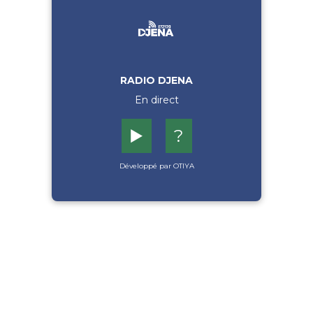
RADIO DJENA
En direct
▶️
?
Développé par OTIYA