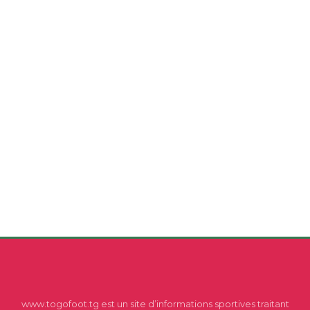
www.togofoot.tg est un site d’informations sportives traitant