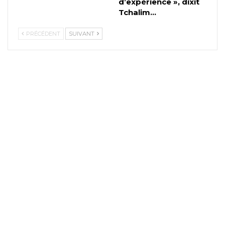
d’expérience », dixit
Tchalim…
PRÉCÉDENT
SUIVANT