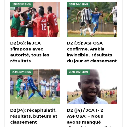
2ÈME DIVISION
2ÈME DIVISION
D2(J6): la JCA
D2 (J5): ASFOSA
s’impose avec
confirme, Arabia
autorité, tous les
invincible , résultats
résultats
du jour et classement
2ÈME DIVISION
2ÈME DIVISION
D2(J4): récapitulatif,
D2 (j4) / JCA 1- 2
résultats, buteurs et
ASFOSA: « Nous
classement
avons manqué