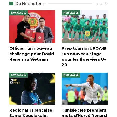
Du Rédacteur
Tout
NON CLASSÉ
NON CLASSÉ
Officiel : un nouveau
Prep tournoi UFOA-B
challenge pour David
: un nouveau stage
Henen au Vietnam
pour les Éperviers U-
20
NON CLASSÉ
NON CLASSÉ
Regional 1 Française :
Tunisie : les premiers
Sama Koudjakalo,
mots d’Hervé Renard