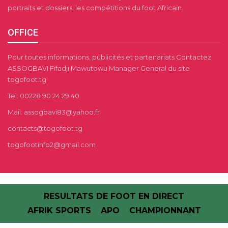
portraits et dossiers, les compétitions du foot Africain.
OFFICE
Pour toutes informations, publicités et partenariats Contactez
ASSOGBAVI Fifadji Mawutowu Manager General du site
togofoot.tg
Tel: 00228 90 24 29 40
Mail: assogbavi83@yahoo.fr
contacts@togofoot.tg
togofootinfo2@gmail.com
RESULTATS DE FOOT EN DIRECT
AFRIK SPORTS
APO
CHAMPIONNANT