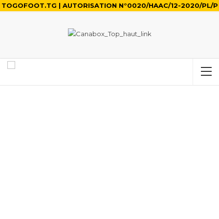
TOGOFOOT.TG | AUTORISATION N°0020/HAAC/12-2020/PL/P