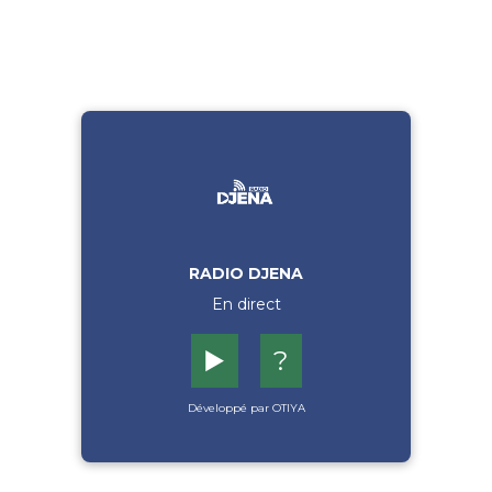
RADIO DJENA
En direct
▶️
?
Développé par OTIYA