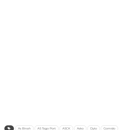
As Binah
AS Togo Port
ASCK
Asko
Dyto
Gomido