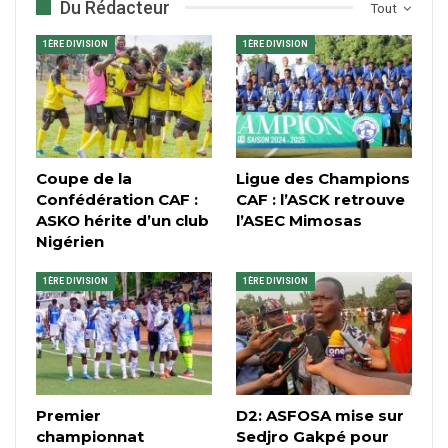
Du Rédacteur
Tout
1ÈRE DIVISION
1ÈRE DIVISION
Coupe de la
Ligue des Champions
Confédération CAF :
CAF : l’ASCK retrouve
ASKO hérite d’un club
l’ASEC Mimosas
Nigérien
1ÈRE DIVISION
1ÈRE DIVISION
Premier
D2: ASFOSA mise sur
championnat
Sedjro Gakpé pour