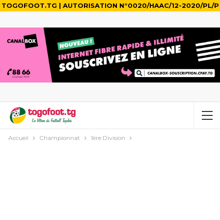
TOGOFOOT.TG | AUTORISATION N°0020/HAAC/12-2020/PL/P
Accueil
Championnat
1ère Division