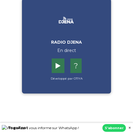
RADIO DJENA
En direct
▶️
?
Développé par OTIYA
×
TogoFoot
vous informe sur WhatsApp !
S’abonner