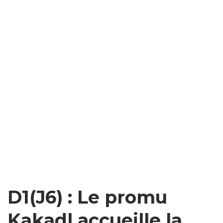
D1(J6) : Le promu
Kakadl accueille la