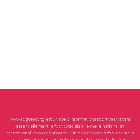
www.togofoot.tg est un site d’informations sportives traitant
essentiellement le foot togolais à l’échelle national et
international. www.togofoot.tg, l’un des sites sportifs du genre le
plus suivi aussi bien sur le plan national que par la diaspora.