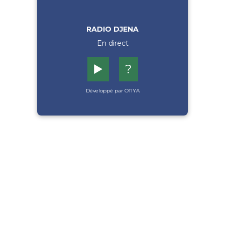
RADIO DJENA
En direct
▶️
?
Développé par OTIYA