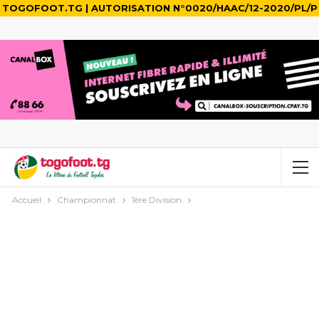
TOGOFOOT.TG | AUTORISATION N°0020/HAAC/12-2020/PL/P
Accueil
Championnat
1ère Division