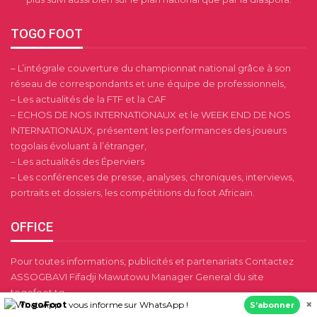
TOGO FOOT
– L’intégrale couverture du championnat national grâce à son
réseau de correspondants et une équipe de professionnels,
– Les actualités de la FTF et la CAF
– ECHOS DE NOS INTERNATIONAUX et le WEEK END DE NOS
INTERNATIONAUX, présentent les performances des joueurs
togolais évoluant à l’étranger,
– Les actualités des Éperviers
– Les conférences de presse, analyses, chroniques, interviews,
portraits et dossiers, les compétitions du foot Africain.
OFFICE
Pour toutes informations, publicités et partenariats Contactez
ASSOGBAVI Fifadji Mawutowu Manager General du site
togofoot.tg
×
TogoFoot
vous informe sur WhatsApp !
S’abonner
Tel: 00228 90 24 29 40