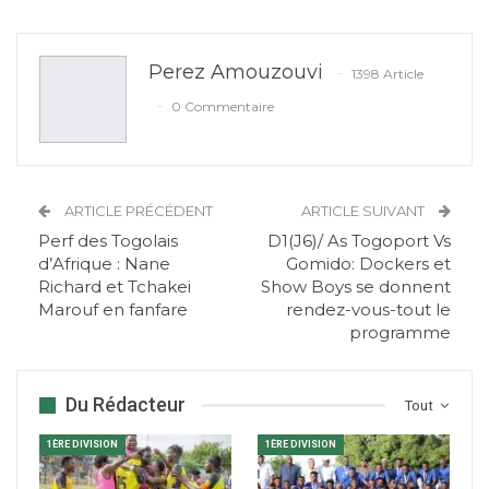
Perez Amouzouvi
1398 Article
0 Commentaire
ARTICLE PRÉCÉDENT
ARTICLE SUIVANT
Perf des Togolais
D1(J6)/ As Togoport Vs
d’Afrique : Nane
Gomido: Dockers et
Richard et Tchakei
Show Boys se donnent
Marouf en fanfare
rendez-vous-tout le
programme
Du Rédacteur
Tout
1ÈRE DIVISION
1ÈRE DIVISION