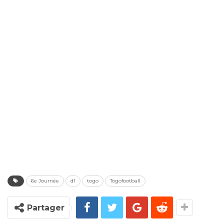
6e Journée
d1
togo
Togofootball
Partager