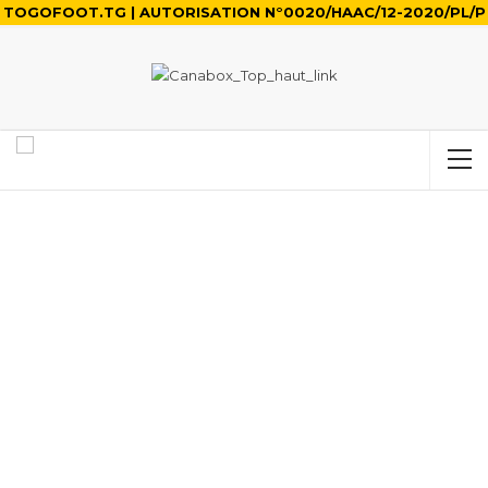
TOGOFOOT.TG | AUTORISATION N°0020/HAAC/12-2020/PL/P