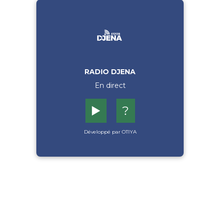
RADIO DJENA
En direct
▶️
?
Développé par OTIYA