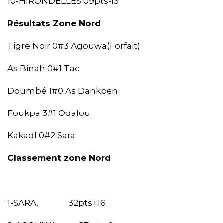
10-HIRONDELLES 09pts-13
Résultats Zone Nord
Tigre Noir 0#3 Agouwa(Forfait)
As Binah 0#1 Tac
Doumbé 1#0 As Dankpen
Foukpa 3#1 Odalou
Kakadl 0#2 Sara
Classement zone Nord
1-SARA. 32pts+16