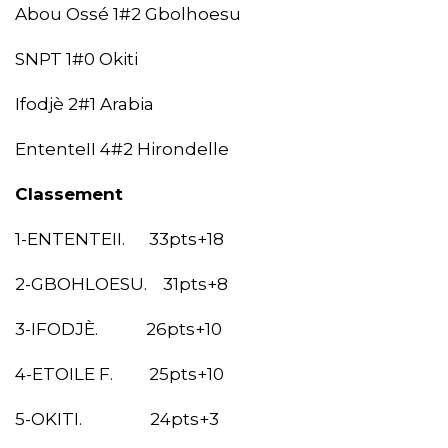
Abou Ossé 1#2 Gbolhoesu
SNPT 1#0 Okiti
Ifodjè 2#1 Arabia
EntenteII 4#2 Hirondelle
Classement
1-ENTENTEII. 33pts+18
2-GBOHLOESU. 31pts+8
3-IFODJÈ. 26pts+10
4-ETOILE F. 25pts+10
5-OKITI. 24pts+3