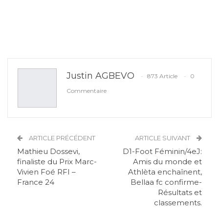
Justin AGBEVO
873 Article
0
Commentaire
ARTICLE PRÉCÉDENT
ARTICLE SUIVANT
Mathieu Dossevi,
D1-Foot Féminin/4eJ:
finaliste du Prix Marc-
Amis du monde et
Vivien Foé RFI –
Athlèta enchaînent,
France 24
Bellaa fc confirme-
Résultats et
classements.