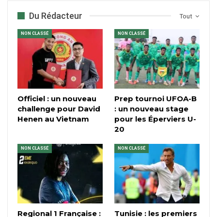
Du Rédacteur
Tout
NON CLASSÉ
NON CLASSÉ
Officiel : un nouveau
Prep tournoi UFOA-B
challenge pour David
: un nouveau stage
Henen au Vietnam
pour les Éperviers U-
20
NON CLASSÉ
NON CLASSÉ
Regional 1 Française :
Tunisie : les premiers