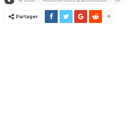
16e journee
championnat national de deuxième division
une
Partager