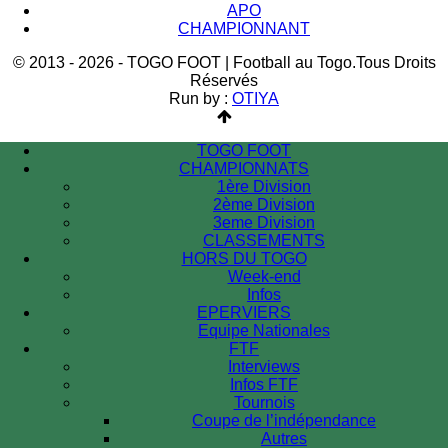
APO
CHAMPIONNANT
© 2013 - 2026 - TOGO FOOT | Football au Togo.Tous Droits
Réservés
Run by :
OTIYA
TOGO FOOT
CHAMPIONNATS
1ère Division
2ème Division
3eme Division
CLASSEMENTS
HORS DU TOGO
Week-end
Infos
EPERVIERS
Equipe Nationales
FTF
Interviews
Infos FTF
Tournois
Coupe de l’indépendance
Autres