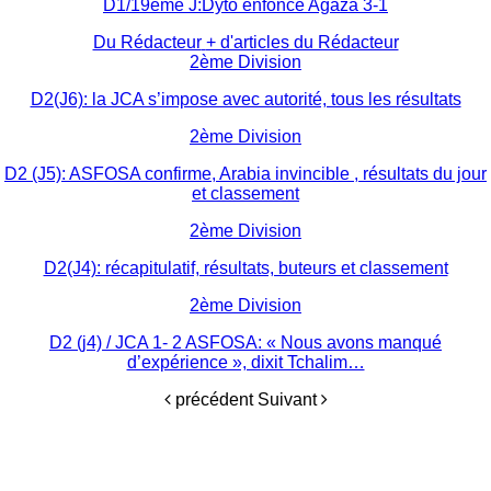
D1/19ème J:Dyto enfonce Agaza 3-1
Du Rédacteur
+ d'articles du Rédacteur
2ème Division
D2(J6): la JCA s’impose avec autorité, tous les résultats
2ème Division
D2 (J5): ASFOSA confirme, Arabia invincible , résultats du jour
et classement
2ème Division
D2(J4): récapitulatif, résultats, buteurs et classement
2ème Division
D2 (j4) / JCA 1- 2 ASFOSA: « Nous avons manqué
d’expérience », dixit Tchalim…
précédent
Suivant