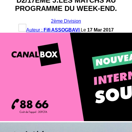
D2/17ÈME J:LES MATCHS AU
PROGRAMME DU WEEK-END.
2ème Division
Auteur :
Fifi ASSOGBAVI
Le
17 Mar 2017