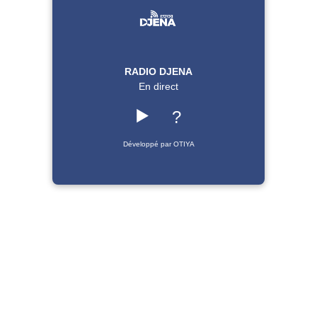
RADIO DJENA
En direct
▶️
?
Développé par OTIYA