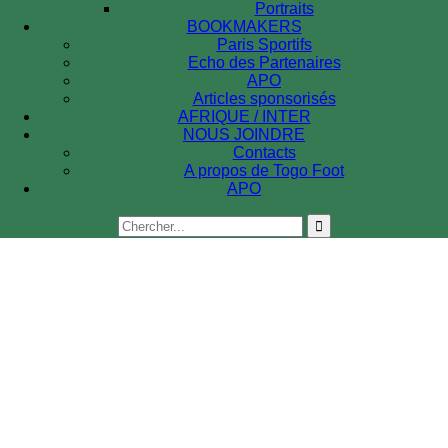
Portraits
BOOKMAKERS
Paris Sportifs
Echo des Partenaires
APO
Articles sponsorisés
AFRIQUE / INTER
NOUS JOINDRE
Contacts
A propos de Togo Foot
APO