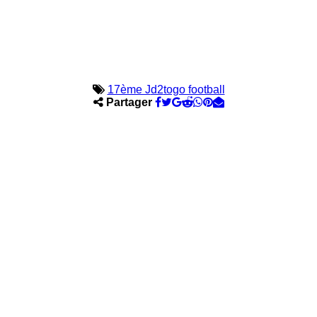
17ème J
d2
togo football
Partager