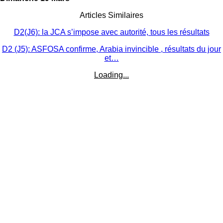
Articles Similaires
D2(J6): la JCA s’impose avec autorité, tous les résultats
D2 (J5): ASFOSA confirme, Arabia invincible , résultats du jour
et…
Loading...