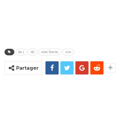
8e j
d2
toile filante
une
Partager