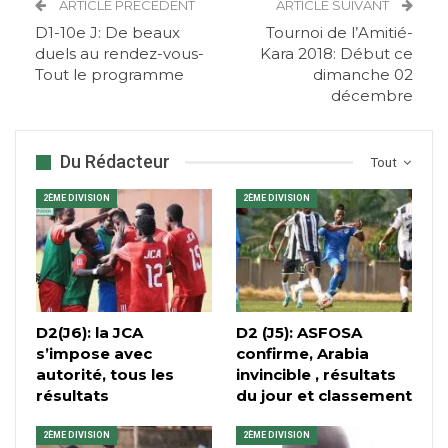
ARTICLE PRÉCÉDENT
ARTICLE SUIVANT
D1-10e J: De beaux
Tournoi de l’Amitié-
duels au rendez-vous-
Kara 2018: Début ce
Tout le programme
dimanche 02
décembre
Du Rédacteur
Tout
2ÈME DIVISION
2ÈME DIVISION
D2(J6): la JCA
D2 (J5): ASFOSA
s’impose avec
confirme, Arabia
autorité, tous les
invincible , résultats
résultats
du jour et classement
2ÈME DIVISION
2ÈME DIVISION