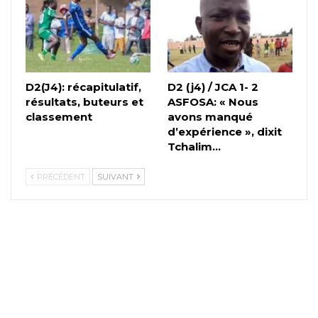
D2(J4): récapitulatif,
D2 (j4) / JCA 1- 2
résultats, buteurs et
ASFOSA: « Nous
classement
avons manqué
d’expérience », dixit
Tchalim…
PRÉCÉDENT
SUIVANT