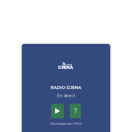
RADIO DJENA
En direct
▶️
?
Développé par OTIYA