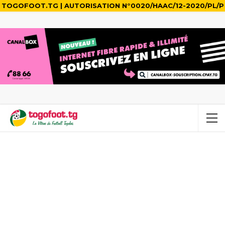
TOGOFOOT.TG | AUTORISATION N°0020/HAAC/12-2020/PL/P