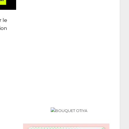
 le
ion