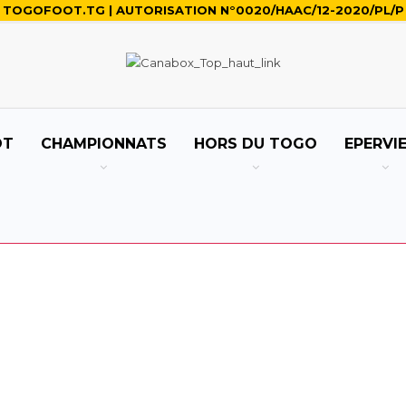
TOGOFOOT.TG | AUTORISATION N°0020/HAAC/12-2020/PL/P
OT
CHAMPIONNATS
HORS DU TOGO
EPERVI