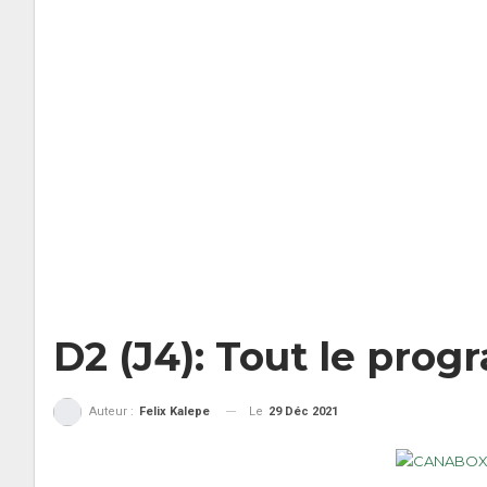
D2 (J4): Tout le pro
Le
29 Déc 2021
Auteur :
Felix Kalepe