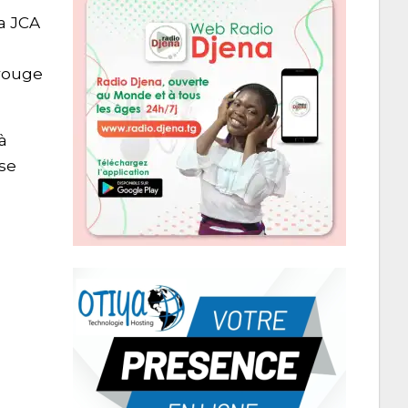
a JCA
 rouge
à
 se