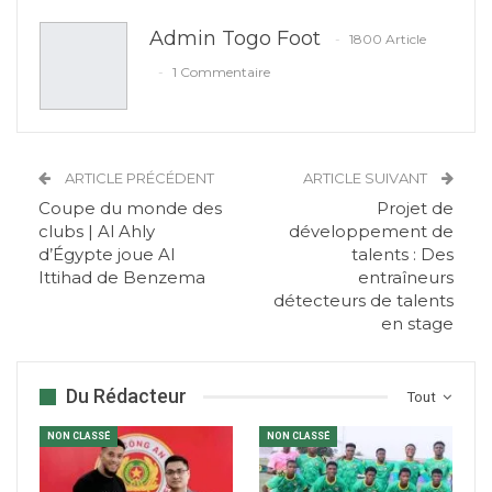
Admin Togo Foot
1800 Article
1 Commentaire
ARTICLE PRÉCÉDENT
ARTICLE SUIVANT
Coupe du monde des
Projet de
clubs | Al Ahly
développement de
d’Égypte joue Al
talents : Des
Ittihad de Benzema
entraîneurs
détecteurs de talents
en stage
Du Rédacteur
Tout
NON CLASSÉ
NON CLASSÉ