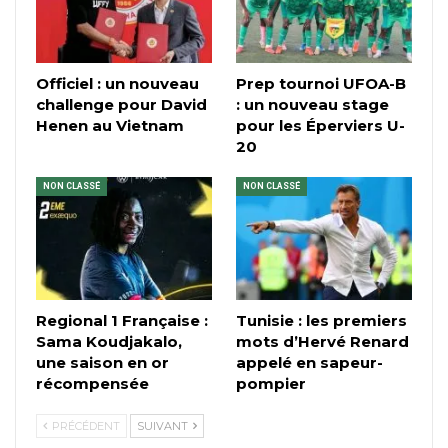
Officiel : un nouveau
Prep tournoi UFOA-B
challenge pour David
: un nouveau stage
Henen au Vietnam
pour les Éperviers U-
20
NON CLASSÉ
NON CLASSÉ
Regional 1 Française :
Tunisie : les premiers
Sama Koudjakalo,
mots d’Hervé Renard
une saison en or
appelé en sapeur-
récompensée
pompier
PRÉCÉDENT
SUIVANT