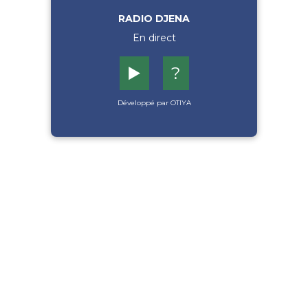
RADIO DJENA
En direct
▶️
?
Développé par OTIYA