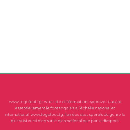
www.togofoot.tg est un site d’informations sportives traitant
essentiellement le foot togolais à l’échelle national et
international. www.togofoot.tg, l’un des sites sportifs du genre le
plus suivi aussi bien sur le plan national que par la diaspora.