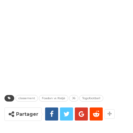
classement
Foadan vs Ifodjè
J6
Togofootball
Partager