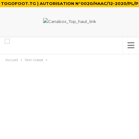
TOGOFOOT.TG | AUTORISATION N°0020/HAAC/12-2020/PL/P
Accueil
Non classé