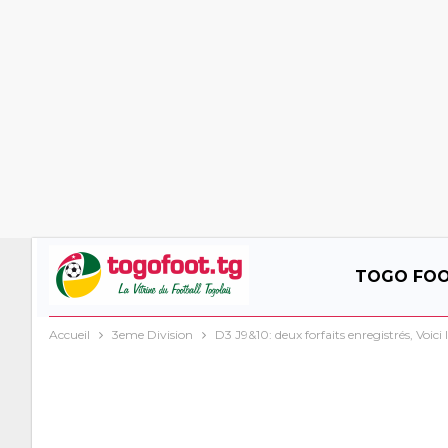
TOGO FO
Accueil
3eme Division
D3 J9&10: deux forfaits enregistrés, Voici