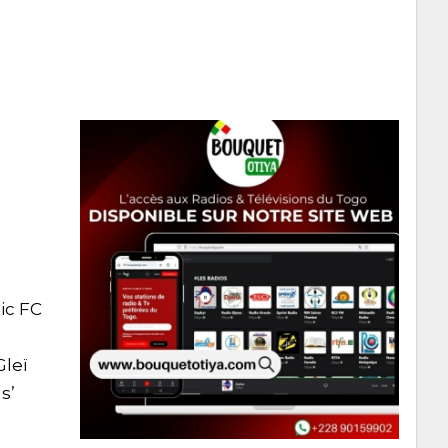
tic FC
Gleï
s’