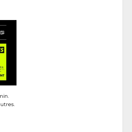
min.
utres.