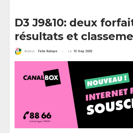
D3 J9&10: deux forfait
résultats et classem
Le
15 Sep 2025
Auteur :
Felix Kalepe