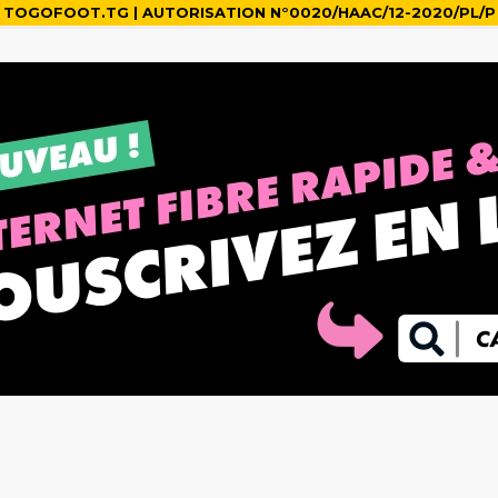
TOGOFOOT.TG | AUTORISATION N°0020/HAAC/12-2020/PL/P