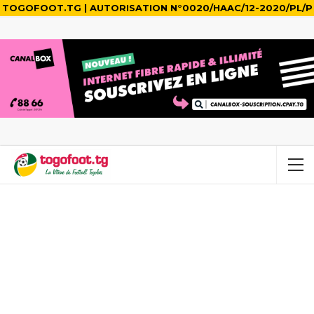
TOGOFOOT.TG | AUTORISATION N°0020/HAAC/12-2020/PL/P