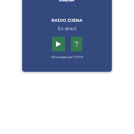
RADIO DJENA
En direct
▶️
?
Développé par OTIYA