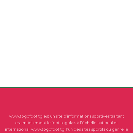
www.togofoot.tg est un site d’informations sportives traitant
essentiellement le foot togolais à l’échelle national et
international. www.togofoot.tg, l’un des sites sportifs du genre le