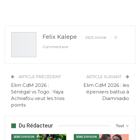
Felix Kalepe
2623 Article
0
Commentaire
ARTICLE PRÉCÉDENT
ARTICLE SUIVANT
Elim CdM 2026 :
Elim CdM 2026 : les
Sénégal vs Togo : Yaya
éperviers battus à
Achirafou veut les trois
Diamniadio
points
Du Rédacteur
Tout
3EME DIVISION
3EME DIVISION