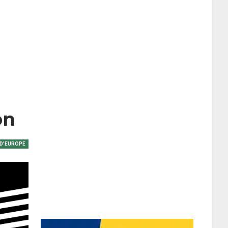
on
 D'EUROPE