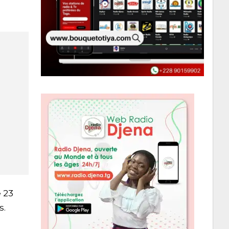
 23
s.