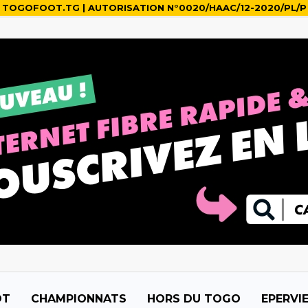
TOGOFOOT.TG | AUTORISATION N°0020/HAAC/12-2020/PL/P
OT
CHAMPIONNATS
HORS DU TOGO
EPERVI