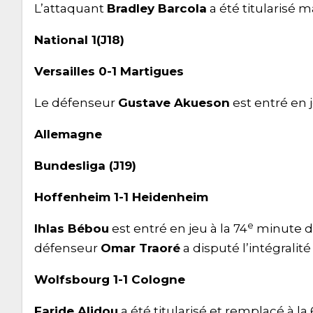
L’attaquant
Bradley Barcola
a été titularisé 
National 1(J18)
Versailles 0-1 Martigues
Le défenseur
Gustave Akueson
est entré en j
Allemagne
Bundesliga (J19)
Hoffenheim 1-1 Heidenheim
e
Ihlas Bébou
est entré en jeu à la 74
minute de
défenseur
Omar Traoré
a disputé l’intégralité 
Wolfsbourg 1-1 Cologne
Faride Alidou
a été titularisé et remplacé à la