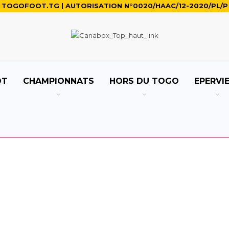
TOGOFOOT.TG | AUTORISATION N°0020/HAAC/12-2020/PL/P
OT
CHAMPIONNATS
HORS DU TOGO
EPERVI