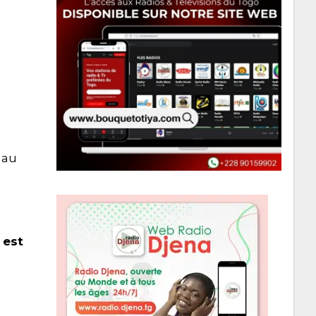
au
est