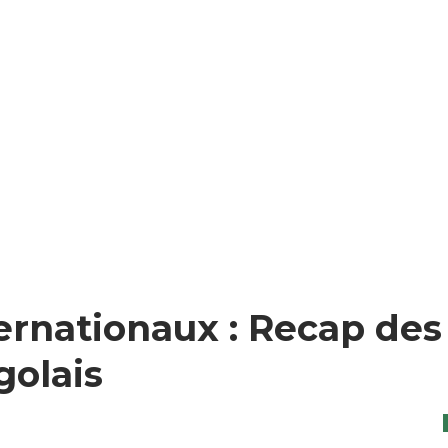
ernationaux : Recap des
golais