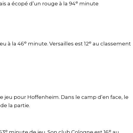
e
mais a écopé d’un rouge à la 94
minute
e
e
eu à la 46
minute. Versailles est 12
au classement
 jeu pour Hoffenheim. Dans le camp d’en face, le
de la partie.
e
e
 63
minute de jeu. Son club Cologne est 16
au