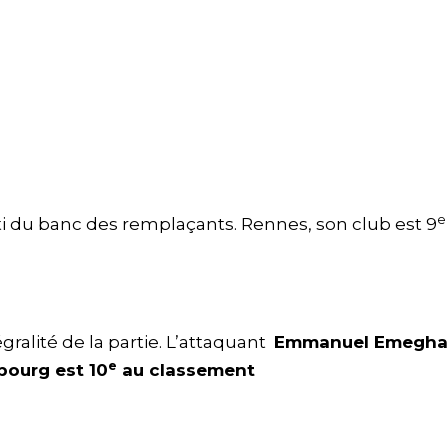
e
ti du banc des remplaçants. Rennes, son club est 9
égralité de la partie. L’attaquant
Emmanuel Emegha
e
bourg est 10
au classement