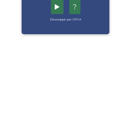
▶️
?
Développé par OTIYA