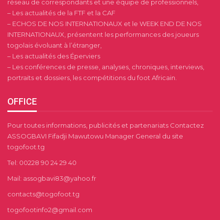
réseau de correspondants et une équipe de professionnels,
– Les actualités de la FTF et la CAF
– ECHOS DE NOS INTERNATIONAUX et le WEEK END DE NOS
INTERNATIONAUX, présentent les performances des joueurs
togolais évoluant à l’étranger,
– Les actualités des Éperviers
– Les conférences de presse, analyses, chroniques, interviews,
portraits et dossiers, les compétitions du foot Africain.
OFFICE
Pour toutes informations, publicités et partenariats Contactez
ASSOGBAVI Fifadji Mawutowu Manager General du site
togofoot.tg
Tel: 00228 90 24 29 40
Mail: assogbavi83@yahoo.fr
contacts@togofoot.tg
togofootinfo2@gmail.com