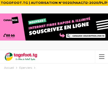
TOGOFOOT.TG | AUTORISATION N°0020/HAAC/12-2020/PL/P
Accueil
Eperviers