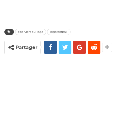
éperviers du Togo
Togofootball
Partager