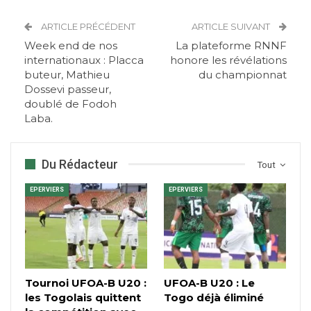
ARTICLE PRÉCÉDENT
ARTICLE SUIVANT
Week end de nos
La plateforme RNNF
internationaux : Placca
honore les révélations
buteur, Mathieu
du championnat
Dossevi passeur,
doublé de Fodoh
Laba.
Du Rédacteur
Tout
EPERVIERS
EPERVIERS
Tournoi UFOA-B U20 :
UFOA-B U20 : Le
les Togolais quittent
Togo déjà éliminé