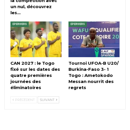
la compétition avec
un nul, découvrez
les…
EPERVIERS
EPERVIERS
CAN 2027 : le Togo
Tournoi UFOA-B U20/
fixé sur les dates des
Burkina-Faso 3- 1
quatre premières
Togo : Ametokodo
journées des
Messan nourrit des
éliminatoires
regrets
PRÉCÉDENT
SUIVANT