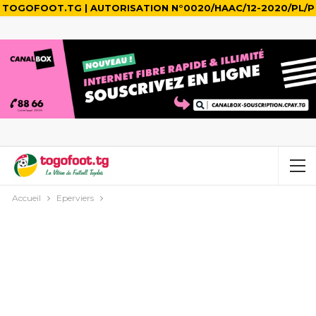
TOGOFOOT.TG | AUTORISATION N°0020/HAAC/12-2020/PL/P
Accueil
Eperviers