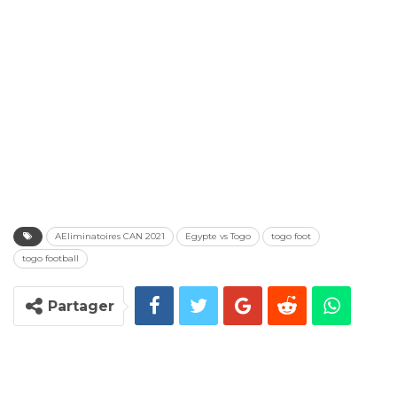
AEliminatoires CAN 2021
Egypte vs Togo
togo foot
togo football
Partager