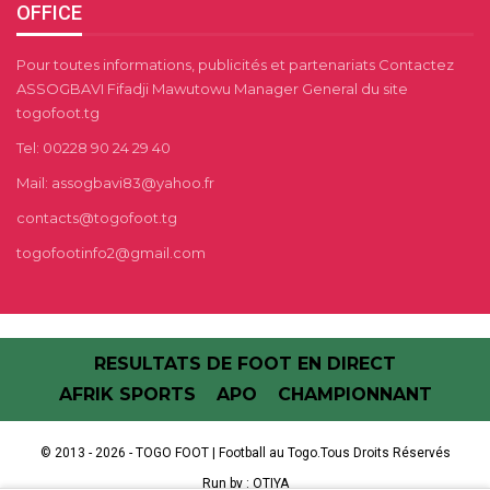
OFFICE
Pour toutes informations, publicités et partenariats Contactez
ASSOGBAVI Fifadji Mawutowu Manager General du site
togofoot.tg
Tel: 00228 90 24 29 40
Mail: assogbavi83@yahoo.fr
contacts@togofoot.tg
togofootinfo2@gmail.com
RESULTATS DE FOOT EN DIRECT
AFRIK SPORTS
APO
CHAMPIONNANT
© 2013 - 2026 - TOGO FOOT | Football au Togo.Tous Droits Réservés
Run by :
OTIYA