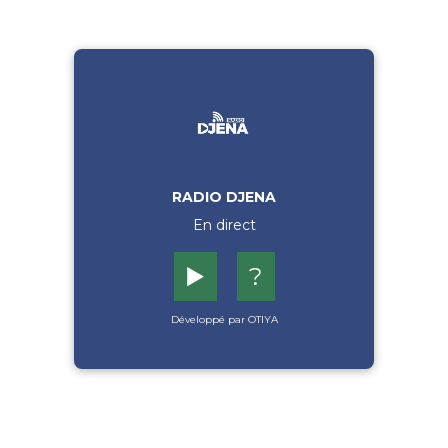
RADIO DJENA
En direct
▶️
?
Développé par OTIYA