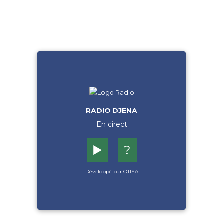
RADIO DJENA
En direct
▶️
?
Développé par OTIYA