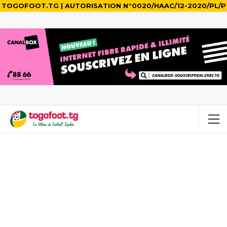
TOGOFOOT.TG | AUTORISATION N°0020/HAAC/12-2020/PL/P