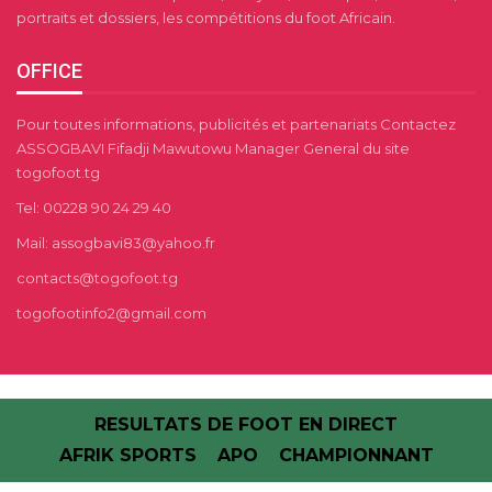
portraits et dossiers, les compétitions du foot Africain.
OFFICE
Pour toutes informations, publicités et partenariats Contactez
ASSOGBAVI Fifadji Mawutowu Manager General du site
togofoot.tg
Tel: 00228 90 24 29 40
Mail: assogbavi83@yahoo.fr
contacts@togofoot.tg
togofootinfo2@gmail.com
RESULTATS DE FOOT EN DIRECT
AFRIK SPORTS
APO
CHAMPIONNANT