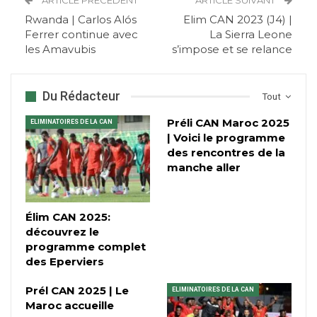
ARTICLE PRÉCÉDENT
ARTICLE SUIVANT
Rwanda | Carlos Alós
Elim CAN 2023 (J4) |
Ferrer continue avec
La Sierra Leone
les Amavubis
s’impose et se relance
Du Rédacteur
Tout
Préli CAN Maroc 2025
ELIMINATOIRES DE LA CAN
| Voici le programme
des rencontres de la
manche aller
Élim CAN 2025:
découvrez le
programme complet
des Eperviers
Prél CAN 2025 | Le
ELIMINATOIRES DE LA CAN
Maroc accueille