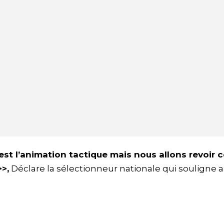
st l’animation tactique mais nous allons revoir c
>,
Déclare la sélectionneur nationale qui souligne a