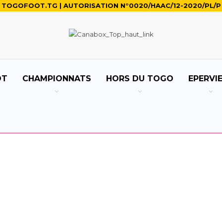
TOGOFOOT.TG | AUTORISATION N°0020/HAAC/12-2020/PL/P
OT
CHAMPIONNATS
HORS DU TOGO
EPERVI