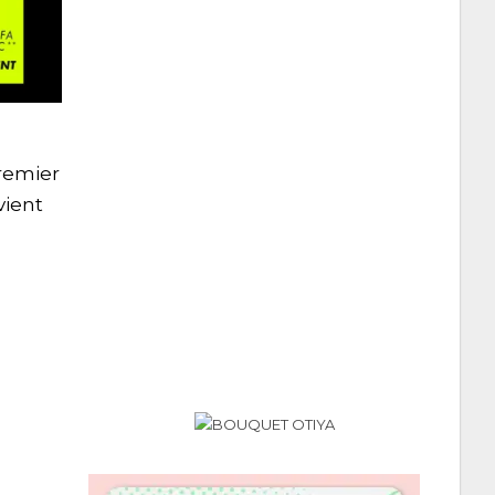
remier
vient