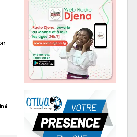
 on
e
iné