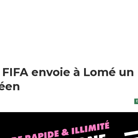
a FIFA envoie à Lomé un
néen