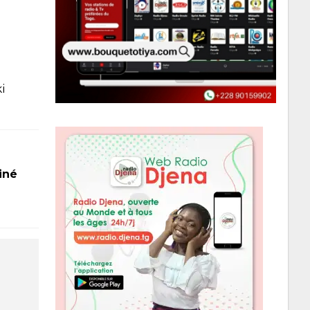
i
iné