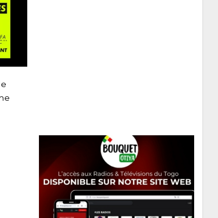
le
ème