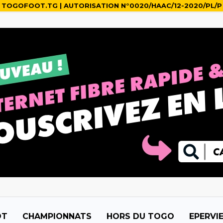
TOGOFOOT.TG | AUTORISATION N°0020/HAAC/12-2020/PL/P
OT
CHAMPIONNATS
HORS DU TOGO
EPERVI