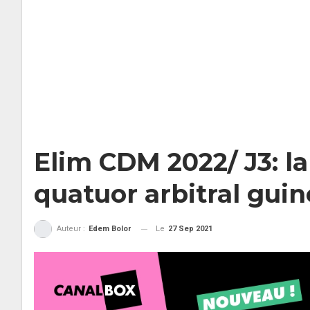
Elim CDM 2022/ J3: l
quatuor arbitral gui
Le
27 Sep 2021
Auteur :
Edem Bolor