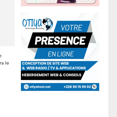
e
a le